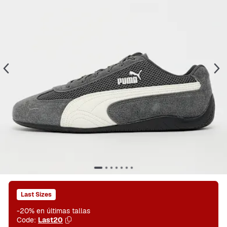
Last Sizes
-20% en últimas tallas
Code:
Last20