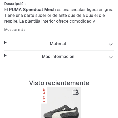
Descripción
El
PUMA Speedcat Mesh
es una
sneaker
ligera en gris.
Tiene una parte superior de ante que deja que el pie
respire. La plantilla interior ofrece comodidad y
amortigua cada paso. Ideal para el día a día, porque es
Mostrar más
flexible y antideslizante.
Material
Este modelo combina estilo y funcionalidad para que
puedas usarlo en cualquier momento sin preocuparte
Más información
por la comodidad o el agarre.
Features:
Visto recientemente
AGOTADO
Plantilla OrthoLite® acolchada y transpirable
Suela exterior resistente al desgaste, flexible y
antideslizante