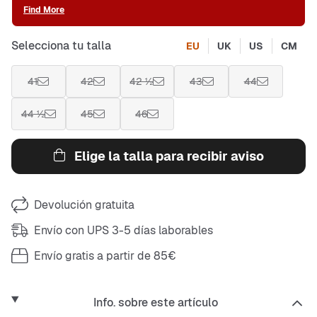
Find More
Selecciona tu talla
EU
UK
US
CM
41
42
42 ½
43
44
44 ½
45
46
Elige la talla para recibir aviso
Devolución gratuita
Envío con UPS 3-5 días laborables
Envío gratis a partir de 85€
Info. sobre este artículo