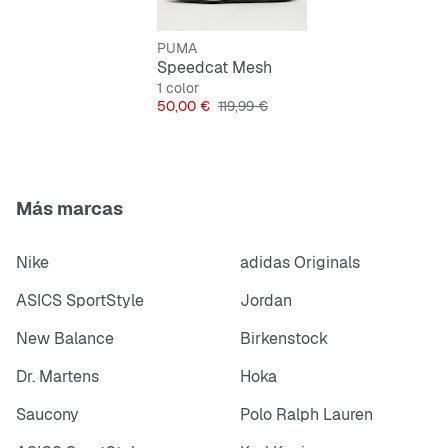
Parte superior de ante duradero
PUMA
Diseño bajo sin tacón
Speedcat Mesh
1 color
Cierre de cordones para un ajuste seguro
Precio
Precio original
50,00 €
119,99 €
Más marcas
Nike
adidas Originals
ASICS SportStyle
Jordan
New Balance
Birkenstock
Dr. Martens
Hoka
Saucony
Polo Ralph Lauren