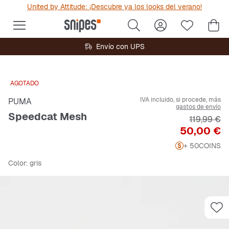
United by Attitude: ¡Descubre ya los looks del verano!
Envío con UPS
AGOTADO
IVA incluido, si procede, más
PUMA
gastos de envío
Speedcat Mesh
Precio orig
119,99 €
Precio
50,00 €
+ 50
COINS
Color
: gris