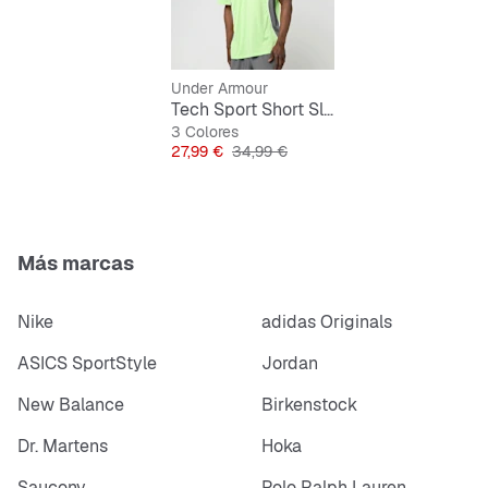
Under Armour
Tech Sport Short Sleeve
3 Colores
Precio
Precio original
27,99 €
34,99 €
Más marcas
Nike
adidas Originals
ASICS SportStyle
Jordan
New Balance
Birkenstock
Dr. Martens
Hoka
Saucony
Polo Ralph Lauren