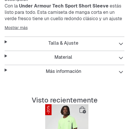
Con la
Under Armour Tech Sport Short Sleeve
estás
listo para todo. Esta camiseta de manga corta en un
verde fresco tiene un cuello redondo clásico y un ajuste
regular suelto. Es muy resistente, fácil de cuidar y se
Mostrar más
seca rápido, perfecta para tus días activos.
Talla & Ajuste
Características:
Material
Más información
Ajuste regular para una comodidad relajada
Cuello redondo
Visto recientemente
Material transpirable
-20%
Fácil de cuidar y resistente
Secado rápido