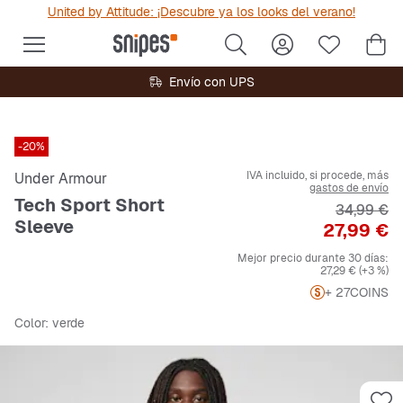
United by Attitude: ¡Descubre ya los looks del verano!
Envío con UPS
-20%
IVA incluido, si procede, más
Under Armour
gastos de envío
Tech Sport Short
Precio ori
34,99 €
Sleeve
Precio
27,99 €
Mejor precio durante 30 días:
27,29 €
(+3 %)
+ 27
COINS
Color
: verde