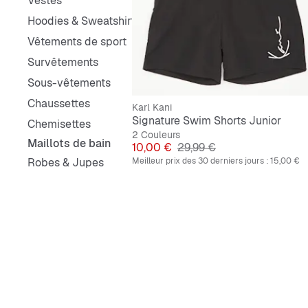
Vestes
Hoodies & Sweatshirts
Vêtements de sport
Survêtements
Sous-vêtements
Chaussettes
Karl Kani
Signature Swim Shorts Junior
Chemisettes
2 Couleurs
Maillots de bain
Prix
Prix original
10,00 €
29,99 €
Robes & Jupes
Meilleur prix des 30 derniers jours :
15,00 €