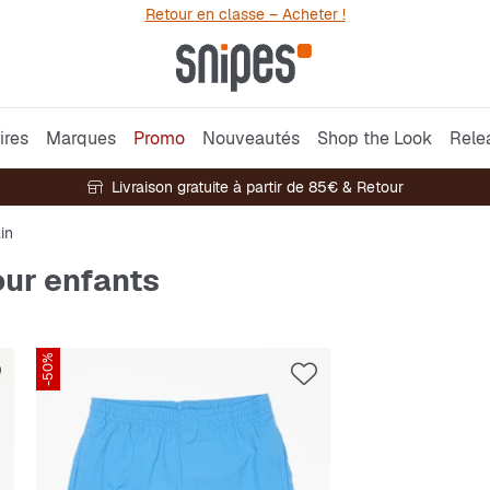
Retour en classe – Acheter !
ires
Marques
Promo
Nouveautés
Shop the Look
Rele
Livraison gratuite à partir de 85€ & Retour
in
our enfants
-50%