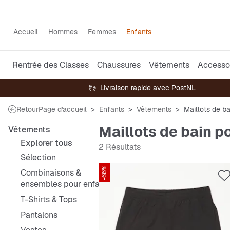
Accueil
Hommes
Femmes
Enfants
Rentrée des Classes
Chaussures
Vêtements
Accesso
Livraison rapide avec PostNL
Retour
Page d'accueil
Enfants
Vêtements
Maillots de ba
Maillots de bain p
Vêtements
Explorer tous
2 Résultats
Sélection
-66%
Combinaisons &
ensembles pour enfants
T-Shirts & Tops
Pantalons