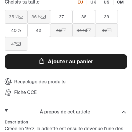
Choisis ta taille
EU
UK
US
CM
35 ½
36 ½
37
38
39
40 ½
42
43
44 ½
46
47
Ajouter au panier
Recyclage des produits
Fiche QCE
À propos de cet article
Description
Créée en 1972, la adilette est ensuite devenue l'une des