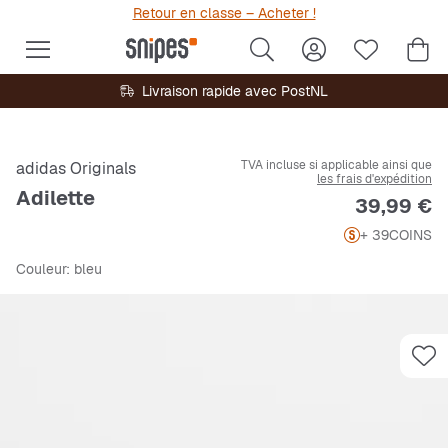
Retour en classe – Acheter !
Livraison rapide avec PostNL
TVA incluse si applicable ainsi que
adidas Originals
les frais d'expédition
Adilette
Prix
39,99 €
+ 39
COINS
Couleur
: bleu