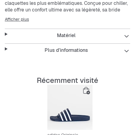
claquettes les plus emblématiques. Conçue pour chiller,
elle offre un confort ultime avec sa légèreté, sa bride
stylée et son assise plantaire adaptée.
Afficher plus
Caractéristiques:
Matériel
Tige synthétique texturée à bride unique, résistante
Plus d'informations
et qui sèche rapidement.
Doublure textile confortable.
Assise plantaire ergonomique pour le confort.
3 bandes contrastées sur la bride.
Récemment visité
Contoured footbed
Semelle extérieure à motif pour une accroche
optimale.