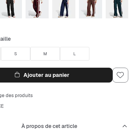
aille
S
M
L
Ajouter au panier
e des produits
CE
À propos de cet article