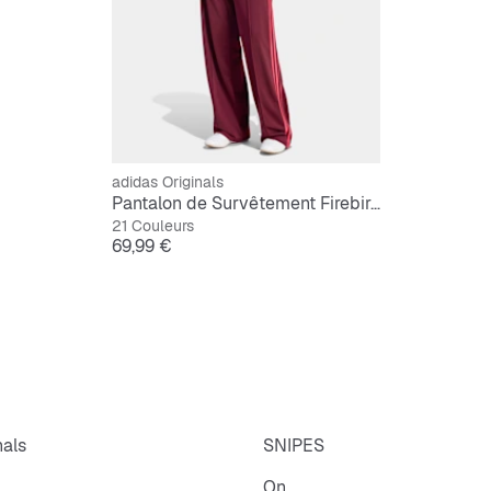
adidas Originals
Pantalon de Survêtement Firebird Loose
21 Couleurs
Prix
69,99 €
nals
SNIPES
On