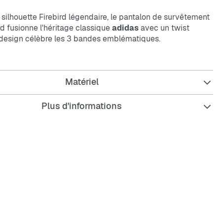
a silhouette Firebird légendaire, le pantalon de survêtement
d fusionne l'héritage classique
adidas
avec un twist
design célèbre les 3 bandes emblématiques.
e et la taille mi-haute offrent un look décontracté et
nfectionné en maille douce, ce pantalon sportswear est
Matériel
la peau.
s avec des amis ou que tu profites simplement d'un
Plus d'informations
tente, ce pantalon de survêtement t’assure un maximum
 effort.
adidas
continue de réinventer le sportswear
iques:
ample.