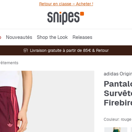
Retour en classe – Acheter !
o
Nouveautés
Shop the Look
Releases
Livraison gratuite à partir de 85€ & Retour
vêtements
adidas Origi
Pantal
Survê
Firebi
Couleur
: rouge