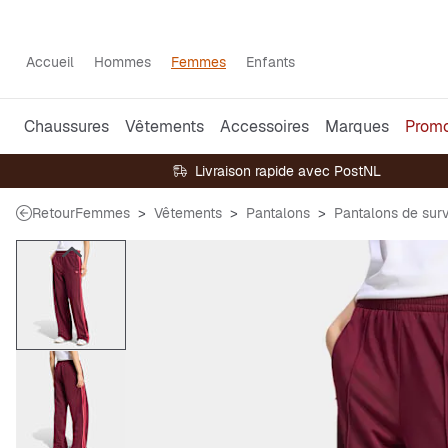
Accueil
Hommes
Femmes
Enfants
Chaussures
Vêtements
Accessoires
Marques
Prom
Livraison rapide avec PostNL
Retour
Femmes
Vêtements
Pantalons
Pantalons de sur