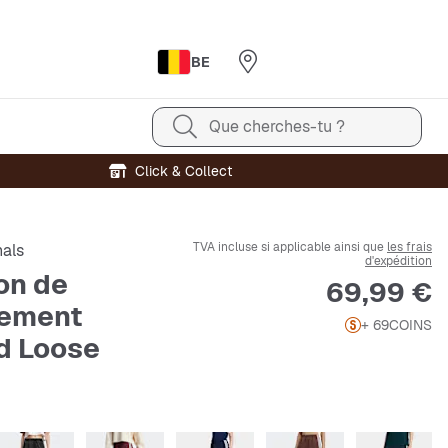
BE
Que cherches-tu ?
Click & Collect
TVA incluse si applicable ainsi que
les frais
nals
d'expédition
on de
Prix
69,99 €
tement
+ 69
COINS
rd Loose