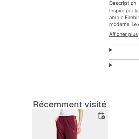
Description
Inspiré par l
ample Firebir
moderne. Le 
Afficher plus
La coupe ampl
tendance. Co
agréable sur 
Que tu sorte
moment de dé
de style sans
classique.
Caractérist
Récemment visité
Coupe 
Maille.