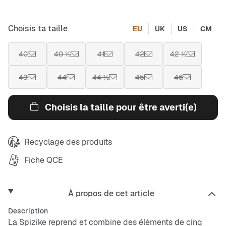
Choisis ta taille
EU
UK
US
CM
40
40 ½
41
42
42 ½
43
44
44 ½
45
46
Choisis la taille pour être averti(e)
Recyclage des produits
Fiche QCE
À propos de cet article
Description
La Spizike reprend et combine des éléments de cinq