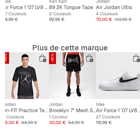
Nike
Karl Kani
Jordan
Air Force 1 '07 LV8 Tech
89 2K Tongue Tape
Air Jordan Ultra
27 Couleurs
2 Couleurs
4 Couleurs
Prix
Prix
Prix
Prix original
119,99 €
99,99 €
70,00 €
139,99 €
Plus de cette marque
-44%
-45%
Jordan
Jordan
Nike
tripe Boxy T-Shirt
Dri-FIT Practice Tee PSG
Brooklyn 7" Mesh Shorts
Air Force 1 '
2 Couleurs
1 Couleur
27 Couleurs
Prix
Prix original
Prix
Prix original
Prix
25,00 €
44,99 €
30,00 €
54,99 €
119,99 €