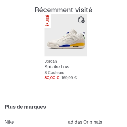
Récemment visité
ÉPUISÉ
Jordan
Spizike Low
8 Couleurs
Prix
Prix original
80,00 €
169,99 €
Plus de marques
Nike
adidas Originals