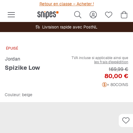
Retour en classe – Acheter !
Livraison rapide avec PostNL
ÉPUISÉ
TVA incluse si applicable ainsi que
Jordan
les frais d'expédition
Spizike Low
Prix origin
169,99 €
Prix
80,00 €
+ 80
COINS
Couleur
: beige