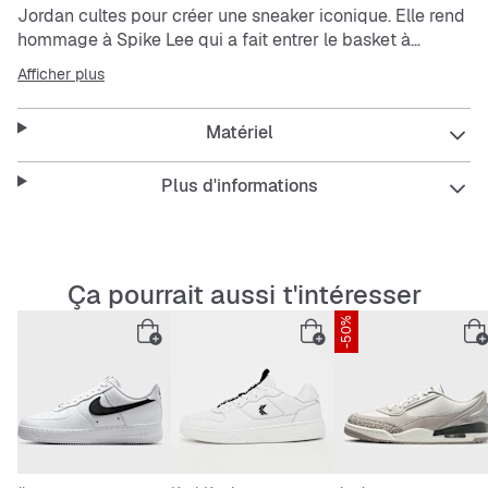
Jordan cultes pour créer une sneaker iconique. Elle rend
hommage à Spike Lee qui a fait entrer le basket à
Hollywood par la grande porte. Le résultat ? Une sneaker
Afficher plus
stylée chargée d'histoire. Que demander de plus ? Ça te
tente ?
Matériel
Empeigne en cuir véritable et synthétique et tissu pour
une meilleure résistance.
Plus d'informations
Technologie Nike Air absorbant les chocs pour un bon
amorti à chaque pas.
Semelle extérieure en caoutchouc offrant adhérence et
durabilité.
Ça pourrait aussi t'intéresser
-50%