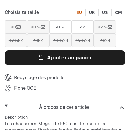
Choisis ta taille
EU
UK
US
CM
40
40 ⅔
41 ⅓
42
42 ⅔
43 ⅓
44
44 ⅔
45 ⅓
46
Ajouter au panier
Recyclage des produits
Fiche QCE
À propos de cet article
Description
Les chaussures Megaride F50 sont le fruit de la