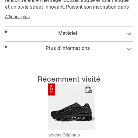
rencontre entre l’héritage footballistique emblématique
et un style street innovant. Puisant son inspiration dans
les légendaires chaussures de football F50+, ces
Afficher plus
baskets présentent une structure « araignée » unique
qui booste la stabilité. Pensées avec une tige en mesh et
Matériel
une construction à effet cage, ces baskets t’offrent
respirabilité et soutien. Elles sont parfaitement adaptées
à tes aventures de tous les jours. La semelle à double
Plus d'informations
injection améliore le confort, tandis que la semelle
extérieure en caoutchouc offre une bonne traction sur
différentes surfaces. Habillées de notre logo
emblématique à 3 bandes, ces baskets témoignent de
Récemment visité
tout l’engagement d’adidas à mêler style et
-50%
performance.
Features:
Coupe standard
Lacets
Tige en textile et synthétique
Semelle de propreté en textile
adidas Originals