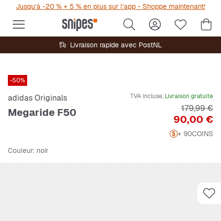
Jusqu’à -20 % + 5 % en plus sur l’app - Shoppe maintenant!
Livraison rapide avec PostNL
-50%
TVA incluse,
Livraison gratuite
adidas Originals
Prix origin
179,99 €
Megaride F50
Prix
90,00 €
+ 90
COINS
Couleur
: noir