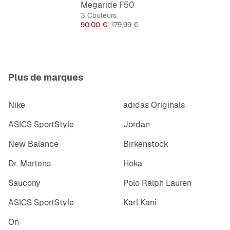
Semelle extérieure en caoutchouc
Megaride F50
3 Couleurs
Construction COLD CEMENT
Prix
Prix original
90,00 €
179,99 €
Plus de marques
Nike
adidas Originals
ASICS SportStyle
Jordan
New Balance
Birkenstock
Dr. Martens
Hoka
Saucony
Polo Ralph Lauren
ASICS SportStyle
Karl Kani
On