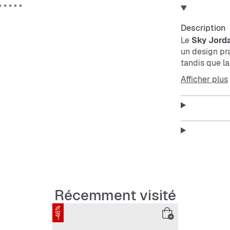
Description
Le
Sky Jorda
un design pra
tandis que la
offre stabilit
Afficher plus
Caractérist
Aspect 
Fermetu
Récemment visité
Coupe 
-46%
Stable 