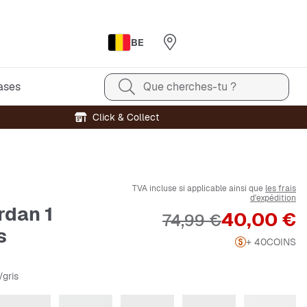
BE
ases
Que cherches-tu ?
Click & Collect
TVA incluse si applicable ainsi que
les frais
d'expédition
rdan 1
Prix
40,00 €
Prix original
74,99 €
s
+ 40
COINS
/gris