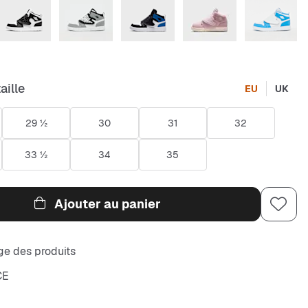
aille
EU
UK
29 ½
30
31
32
33 ½
34
35
Ajouter au panier
e des produits
CE