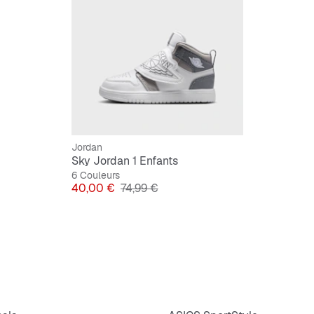
Design 
Jordan
Sky Jordan 1 Enfants
6 Couleurs
Prix
Prix original
40,00 €
74,99 €