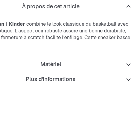
À propos de cet article
n 1 Kinder
combine le look classique du basketball avec
tique. L’aspect cuir robuste assure une bonne durabilité,
 fermeture à scratch facilite l’enfilage. Cette sneaker basse
é et confort pour les enfants actifs.
iques :
Matériel
Plus d'informations
cuir robuste
re à scratch pour un ajustement rapide
basse pour une grande liberté de mouvement
et durable