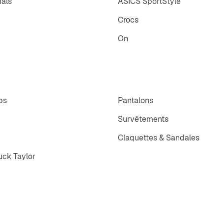
nals
ASICS SportStyle
Crocs
On
ps
Pantalons
Survêtements
Claquettes & Sandales
ck Taylor