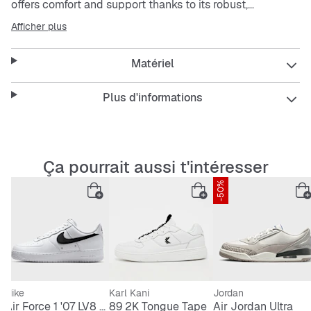
offers comfort and support thanks to its robust,
breathable, and stabilizing design. The laces provide a
Afficher plus
secure fit that keeps you comfortable all day long.
Matériel
Plus d'informations
Ça pourrait aussi t'intéresser
-50%
Nike
Karl Kani
Jordan
Air Force 1 '07 LV8 Tech
89 2K Tongue Tape
Air Jordan Ultra