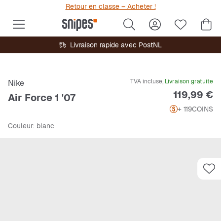
Retour en classe – Acheter !
Livraison rapide avec PostNL
TVA incluse,
Livraison gratuite
Nike
Prix
119,99 €
Air Force 1 '07
+ 119
COINS
Couleur
: blanc