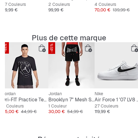
27 Couleurs
2 Couleurs
4 Couleurs
Prix
Prix
Prix
Prix original
119,99 €
99,99 €
70,00 €
139,99 €
Plus de cette marque
-44%
-45%
Jordan
Jordan
Nike
tripe Boxy T-Shirt
Dri-FIT Practice Tee PSG
Brooklyn 7" Mesh Shorts
Air Force 1 '
2 Couleurs
1 Couleur
27 Couleurs
Prix
Prix original
Prix
Prix original
Prix
25,00 €
44,99 €
30,00 €
54,99 €
119,99 €