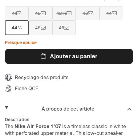
41
42
42 ½
43
44
44 ½
45
46
Presque épuisé
Ajouter au panier
Recyclage des produits
Fiche QCE
À propos de cet article
Description
The
Nike
Air Force 1 '07
is a timeless classic in white
with perforated upper material. This low-cut sneaker