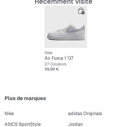
Récemment visité
Nike
Air Force 1 '07
27 Couleurs
Prix
119,99 €
Plus de marques
Nike
adidas Originals
ASICS SportStyle
Jordan