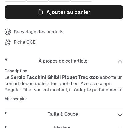
Ajouter au panier
Recyclage des produits
Fiche QCE
À propos de cet article
Description
Le
Sergio Tacchini
Ghibli Piquet Tracktop
apporte un
confort décontracté à ton quotidien. Avec sa coupe
Regular Fit et son col montant, il s’adapte parfaitement à
tous les styles. La couleur marron lui donne une touche
Afficher plus
intemporelle. Respirant et coupe-vent, ce tracktop te suit
par tous les temps.
Taille & Coupe
Caractéristiques :