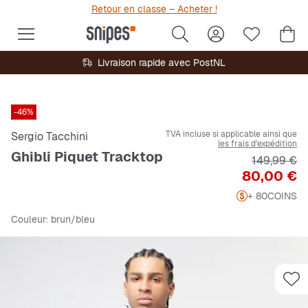
Retour en classe – Acheter !
Livraison rapide avec PostNL
-46%
TVA incluse si applicable ainsi que
Sergio Tacchini
les frais d'expédition
Ghibli Piquet Tracktop
Prix origin
149,99 €
Prix
80,00 €
+ 80
COINS
Couleur
: brun/bleu