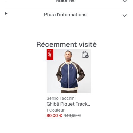
Matériel
Plus d'informations
Coupe Regular Fit pour un port confortable
Col montant pour protéger du vent
Récemment visité
Poches latérales
-46%
Respirant et coupe-vent
Facile d’entretien et résistant
Sergio Tacchini
Ghibli Piquet Tracktop
1 Couleur
Prix
Prix original
80,00 €
149,99 €