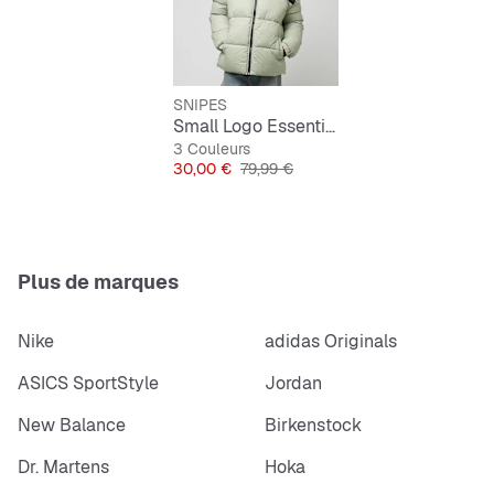
Guide des tailles:
Voir l’aperçu (PDF)
SNIPES
Small Logo Essential Puffer Jacket
3 Couleurs
Prix
Prix original
30,00 €
79,99 €
Plus de marques
Nike
adidas Originals
ASICS SportStyle
Jordan
New Balance
Birkenstock
Dr. Martens
Hoka