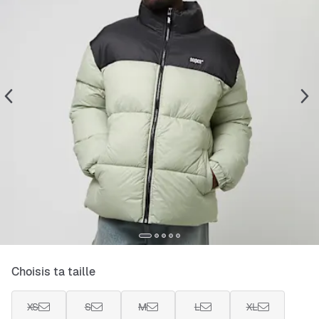
Choisis ta taille
XS
S
M
L
XL