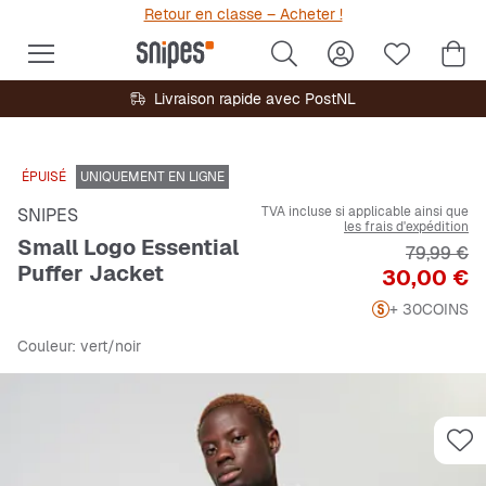
Retour en classe – Acheter !
Livraison rapide avec PostNL
ÉPUISÉ
UNIQUEMENT EN LIGNE
TVA incluse si applicable ainsi que
SNIPES
les frais d'expédition
Small Logo Essential
Prix origi
79,99 €
Puffer Jacket
Prix
30,00 €
+ 30
COINS
Couleur
: vert/noir