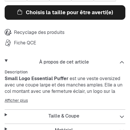
Choisis la taille pour être averti(e)
Recyclage des produits
Fiche QCE
À propos de cet article
Description
Small Logo Essential Puffer
est une veste oversized
avec une coupe large et des manches amples. Elle a un
col montant avec une fermeture éclair, un logo sur la
poitrine gauche, et des poches latérales avec fermeture.
Afficher plus
À l'intérieur, tu trouves des poches pratiques avec
velcro. Son design colorblock apporte un style moderne
Taille & Coupe
et dynamique.