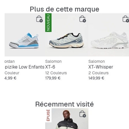
Plus de cette marque
Poches intérieures pratiques avec velcro
NOUVEAU
Design colorblock
Matière extérieure : 100% polyamide, doublure :
Jordan
Salomon
Salomon
100% polyester
 Everyday Elevated Crew Socks
Spizike Low Enfants
XT-6
XT-Whisper
1 Couleur
12 Couleurs
2 Couleurs
Prix
Prix
Prix
84,99 €
179,99 €
149,99 €
Conseil taille
: Isaac mesure 1,79 m, a une silhouette
fine et porte une taille Large.
Récemment visité
Guide des coupes:
ÉPUISÉ
UNIQUEMENT EN LIGNE