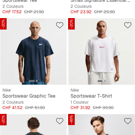
Sportswear Tee
Small Signature Essential Pinstripe Tee Junior
2 Couleurs
2 Couleurs
Prix
Prix original
Prix
Prix original
CHF 17.52
CHF 21.90
CHF 23.92
CHF 29.90
-20%
-20%
Nike
Nike
Sportswear Graphic Tee
Sportswear T-Shirt
2 Couleurs
1 Couleur
Prix
Prix original
Prix
Prix original
CHF 41.52
CHF 51.90
CHF 31.92
CHF 39.90
-20%
-49%