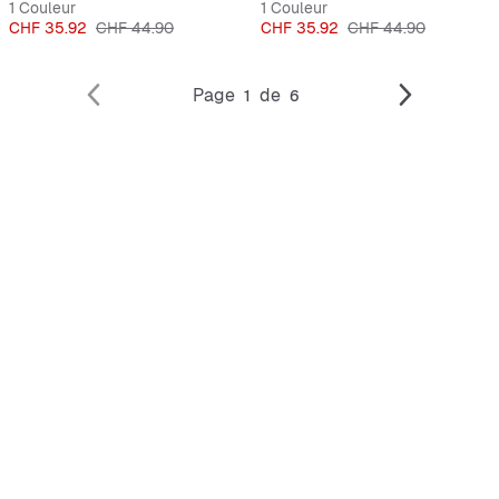
1 Couleur
1 Couleur
Prix
Prix original
Prix
Prix original
CHF 35.92
CHF 44.90
CHF 35.92
CHF 44.90
Page
de
1
6