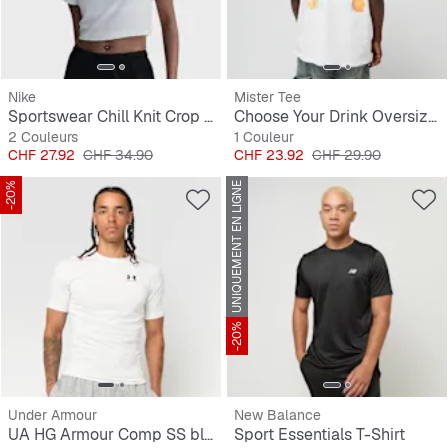
Nike
Mister Tee
Sportswear Chill Knit Crop Top
Choose Your Drink Oversize Tee
2 Couleurs
1 Couleur
Prix
Prix original
Prix
Prix original
CHF 27.92
CHF 34.90
CHF 23.92
CHF 29.90
-20%
UNIQUEMENT EN LIGNE
-20%
Under Armour
New Balance
UA HG Armour Comp SS black
Sport Essentials T-Shirt