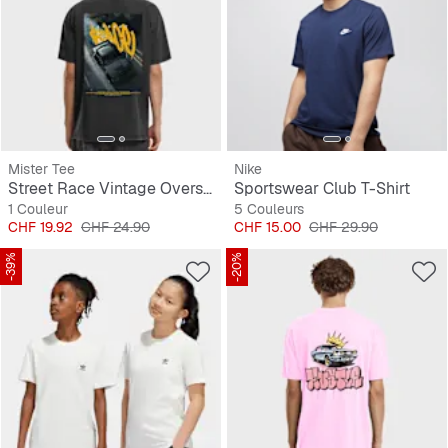
Mister Tee
Nike
Street Race Vintage Oversize Tee
Sportswear Club T-Shirt
1 Couleur
5 Couleurs
Prix
Prix original
Prix
Prix original
CHF 19.92
CHF 24.90
CHF 15.00
CHF 29.90
-39%
-20%