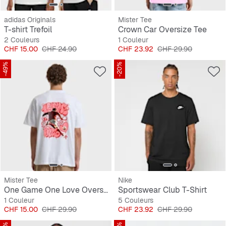
adidas Originals
Mister Tee
T-shirt Trefoil
Crown Car Oversize Tee
2 Couleurs
1 Couleur
Prix
Prix original
Prix
Prix original
CHF 15.00
CHF 24.90
CHF 23.92
CHF 29.90
-49%
-20%
Mister Tee
Nike
One Game One Love Oversize Tee
Sportswear Club T-Shirt
1 Couleur
5 Couleurs
Prix
Prix original
Prix
Prix original
CHF 15.00
CHF 29.90
CHF 23.92
CHF 29.90