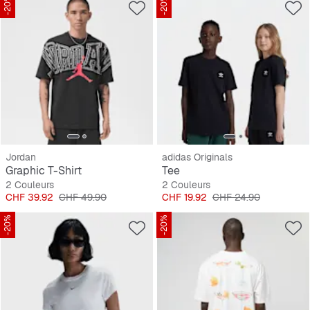
-20%
-20%
Jordan
adidas Originals
Graphic T-Shirt
Tee
2 Couleurs
2 Couleurs
Prix
Prix original
Prix
Prix original
CHF 39.92
CHF 49.90
CHF 19.92
CHF 24.90
-20%
-20%