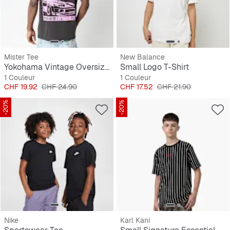
Mister Tee
New Balance
Yokohama Vintage Oversize Tee
Small Logo T-Shirt
1 Couleur
1 Couleur
Prix
Prix original
Prix
Prix original
CHF 19.92
CHF 24.90
CHF 17.52
CHF 21.90
-20%
-20%
Nike
Karl Kani