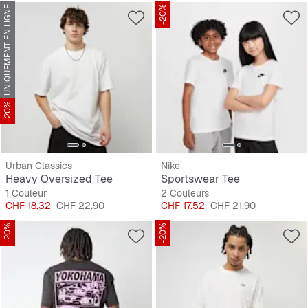
UNIQUEMENT EN LIGNE
-20%
-20%
Urban Classics
Nike
Heavy Oversized Tee
Sportswear Tee
1 Couleur
2 Couleurs
Prix
Prix original
Prix
Prix original
CHF 18.32
CHF 22.90
CHF 17.52
CHF 21.90
-20%
-20%