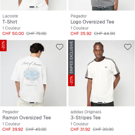
Lacoste
Pegador
T-Shirt
Logo Oversized Tee
1 Couleur
1 Couleur
Prix
Prix original
Prix
Prix original
CHF 50.00
CHF 79.90
CHF 35.92
CHF 44.90
-20%
SNIPES EXCLUSIVE
-20%
Pegador
adidas Originals
Ramon Oversized Tee
3-Stripes Tee
1 Couleur
1 Couleur
Prix
Prix original
Prix
Prix original
CHF 39.92
CHF 49.90
CHF 31.92
CHF 39.90