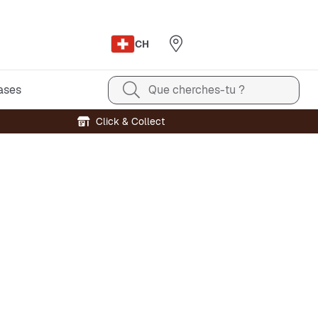
CH
ases
Que cherches-tu ?
Click & Collect