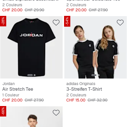
2 Couleurs
2 Couleurs
Prix
Prix original
Prix
Prix original
CHF 20.00
CHF 29.90
CHF 20.00
CHF 27.90
-28%
-54%
Jordan
adidas Originals
Air Stretch Tee
3-Streifen T-Shirt
1 Couleur
2 Couleurs
Prix
Prix original
Prix
Prix original
CHF 20.00
CHF 27.90
CHF 15.00
CHF 32.90
-66%