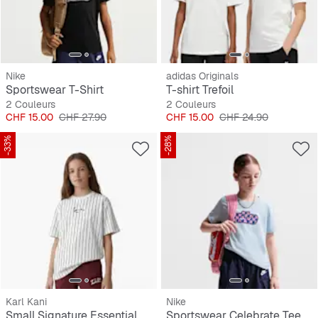
Nike
adidas Originals
Sportswear T-Shirt
T-shirt Trefoil
2 Couleurs
2 Couleurs
Prix
Prix original
Prix
Prix original
CHF 15.00
CHF 27.90
CHF 15.00
CHF 24.90
-33%
-28%
Karl Kani
Nike
Small Signature Essential Pinstripe Tee Junior
Sportswear Celebrate Tee