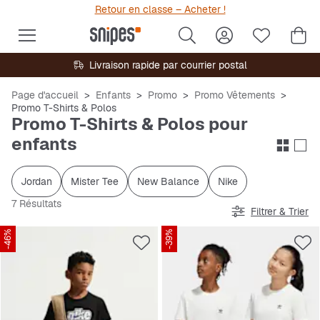
Retour en classe – Acheter !
Livraison rapide par courrier postal
Page d'accueil
Enfants
Promo
Promo Vêtements
Promo T-Shirts & Polos
Promo T-Shirts & Polos pour
enfants
Jordan
Mister Tee
New Balance
Nike
7 Résultats
Filtrer & Trier
-46%
-39%