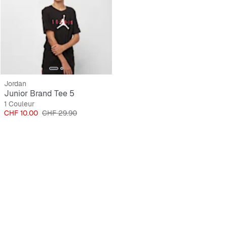
Jordan
Junior Brand Tee 5
1 Couleur
Prix
Prix original
CHF 10.00
CHF 29.90