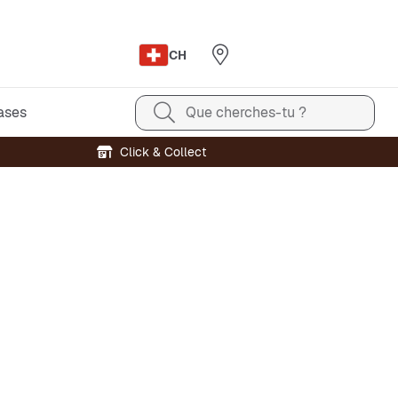
CH
ases
Que cherches-tu ?
Click & Collect