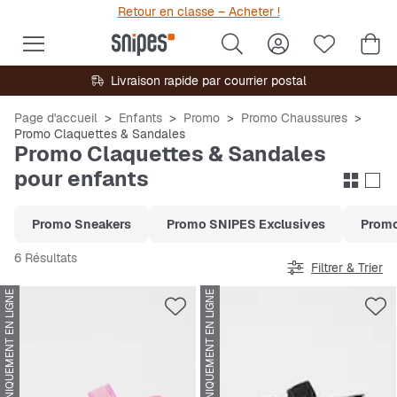
Retour en classe – Acheter !
Livraison rapide par courrier postal
Page d'accueil
Enfants
Promo
Promo Chaussures
Promo Claquettes & Sandales
Promo Claquettes & Sandales
pour enfants
Promo Sneakers
Promo SNIPES Exclusives
Promo
6 Résultats
Filtrer & Trier
UNIQUEMENT EN LIGNE
UNIQUEMENT EN LIGNE