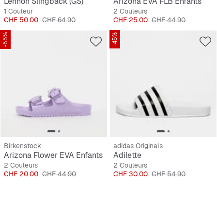
Lennon Slingback (GS)
Arizona EVA FLB Enfants
1 Couleur
2 Couleurs
Prix
Prix original
Prix
Prix original
CHF 50.00
CHF 64.90
CHF 25.00
CHF 44.90
-55%
-45%
Birkenstock
adidas Originals
Arizona Flower EVA Enfants
Adilette
2 Couleurs
2 Couleurs
Prix
Prix original
Prix
Prix original
CHF 20.00
CHF 44.90
CHF 30.00
CHF 54.90