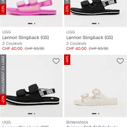
-33%
-33%
UGG
UGG
Lennon Slingback (GS)
Lennon Slingback (GS)
2 Couleurs
2 Couleurs
Prix
Prix original
Prix
Prix original
CHF 40.00
CHF 59.90
CHF 40.00
CHF 59.90
UNIQUEMENT EN LIGNE
-44%
-23%
UGG
Birkenstock