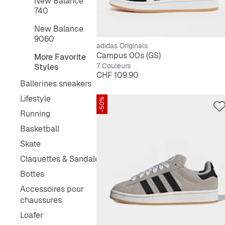
New Balance
740
New Balance
9060
adidas Originals
Campus 00s (GS)
More Favorite
7 Couleurs
Styles
Prix
CHF 109.90
Ballerines sneakers
Lifestyle
-50%
Running
Basketball
Skate
Claquettes & Sandales
Bottes
Accessoires pour
chaussures
Loafer