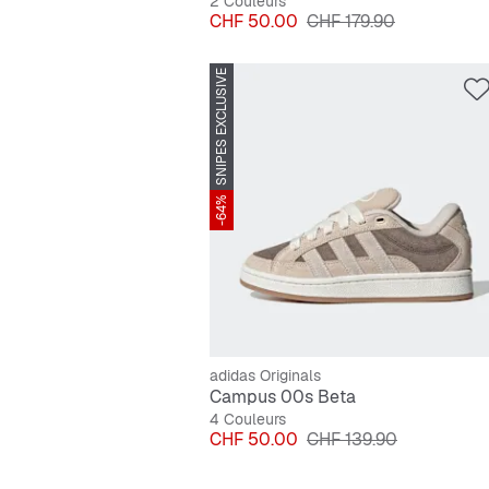
2 Couleurs
Prix
Prix original
CHF 50.00
CHF 179.90
SNIPES EXCLUSIVE
-64%
adidas Originals
Campus 00s Beta
4 Couleurs
Prix
Prix original
CHF 50.00
CHF 139.90