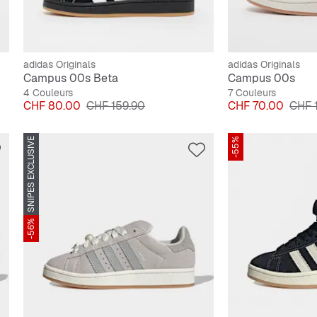
adidas Originals
adidas Originals
Campus 00s Beta
Campus 00s
4 Couleurs
7 Couleurs
Prix
Prix original
Prix
Prix 
CHF 80.00
CHF 159.90
CHF 70.00
CHF 
SNIPES EXCLUSIVE
-55%
-56%