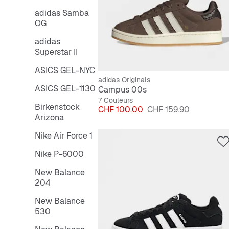
adidas Samba
OG
adidas
Superstar II
ASICS GEL-NYC
adidas Originals
ASICS GEL-1130
Campus 00s
7 Couleurs
Birkenstock
Prix
Prix original
CHF 100.00
CHF 159.90
Arizona
Nike Air Force 1
Nike P-6000
New Balance
204
New Balance
530