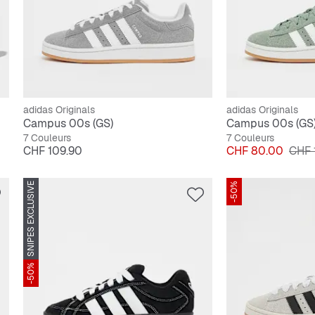
adidas Originals
adidas Originals
Campus 00s (GS)
Campus 00s (GS
7 Couleurs
7 Couleurs
Prix
Prix
Prix 
CHF 109.90
CHF 80.00
CHF 
SNIPES EXCLUSIVE
-50%
-50%