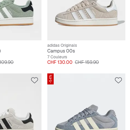
adidas Originals
)
Campus 00s
7 Couleurs
original
Prix
Prix original
109.90
CHF 130.00
CHF 159.90
-54%