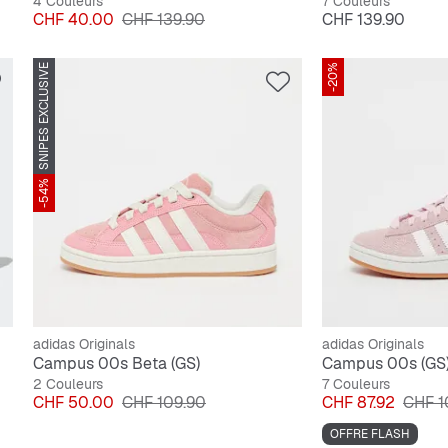
4 Couleurs
7 Couleurs
Prix
Prix original
Prix
CHF 40.00
CHF 139.90
CHF 139.90
SNIPES EXCLUSIVE
-20%
-54%
adidas Originals
adidas Originals
Campus 00s Beta (GS)
Campus 00s (GS
2 Couleurs
7 Couleurs
Prix
Prix original
Prix
Prix o
CHF 50.00
CHF 109.90
CHF 87.92
CHF 1
OFFRE FLASH