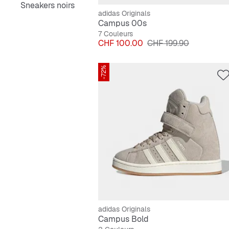
Sneakers noirs
adidas Originals
Campus 00s
7 Couleurs
Prix
Prix original
CHF 100.00
CHF 199.90
-72%
adidas Originals
Campus Bold