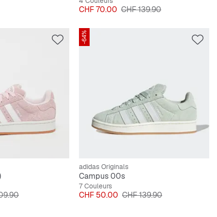
4 Couleurs
Prix
Prix original
CHF 70.00
CHF 139.90
-64%
adidas Originals
)
Campus 00s
7 Couleurs
riginal
Prix
Prix original
09.90
CHF 50.00
CHF 139.90