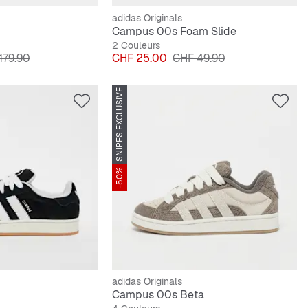
adidas Originals
Campus 00s Foam Slide
2 Couleurs
original
Prix
Prix original
179.90
CHF 25.00
CHF 49.90
SNIPES EXCLUSIVE
-50%
adidas Originals
Campus 00s Beta