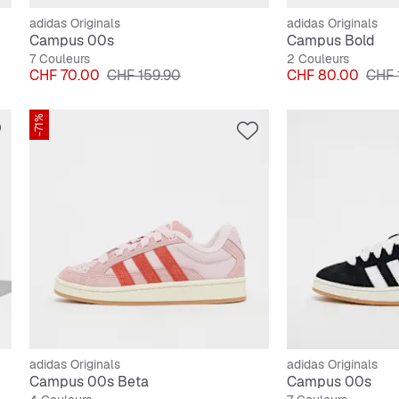
adidas Originals
adidas Originals
Campus 00s
Campus Bold
7 Couleurs
2 Couleurs
Prix
Prix original
Prix
Prix 
CHF 70.00
CHF 159.90
CHF 80.00
CHF 
-71%
adidas Originals
adidas Originals
Campus 00s Beta
Campus 00s