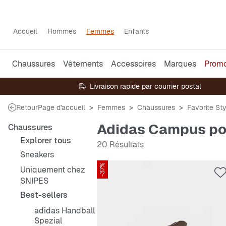
Accueil
Hommes
Femmes
Enfants
Chaussures
Vêtements
Accessoires
Marques
Prom
Livraison rapide par courrier postal
Retour
Page d'accueil
Femmes
Chaussures
Favorite St
Adidas Campus p
Chaussures
Explorer tous
20 Résultats
Sneakers
-37%
Uniquement chez
SNIPES
Best-sellers
adidas Handball
Spezial