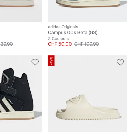
adidas Originals
Campus 00s Beta (GS)
2 Couleurs
original
Prix
Prix original
139.90
CHF 50.00
CHF 109.90
-49%