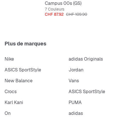
Campus 00s (GS)
7 Couleurs
Prix
Prix original
CHF 87.92
CHF 109.90
Plus de marques
Nike
adidas Originals
ASICS SportStyle
Jordan
New Balance
Vans
Crocs
ASICS SportStyle
Karl Kani
PUMA
On
adidas