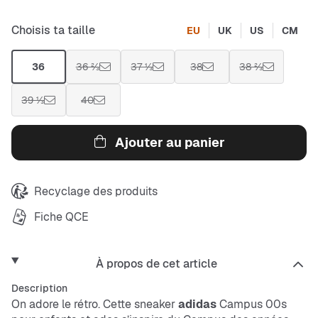
Choisis ta taille
EU
UK
US
CM
36
36 ⅔
37 ⅓
38
38 ⅔
39 ⅓
40
Ajouter au panier
Recyclage des produits
Fiche QCE
À propos de cet article
Description
On adore le rétro. Cette sneaker
adidas
Campus 00s