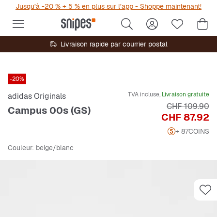
Jusqu’à -20 % + 5 % en plus sur l’app - Shoppe maintenant!
Livraison rapide par courrier postal
-20%
TVA incluse,
Livraison gratuite
adidas Originals
Prix original
CHF 109.90
Campus 00s (GS)
Prix
CHF 87.92
+ 87
COINS
Couleur
: beige/blanc