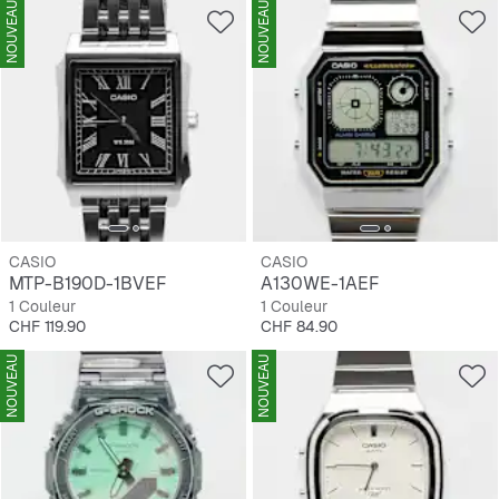
NOUVEAU
NOUVEAU
CASIO
CASIO
MTP-B190D-1BVEF
A130WE-1AEF
1 Couleur
1 Couleur
Prix
Prix
CHF 119.90
CHF 84.90
NOUVEAU
NOUVEAU