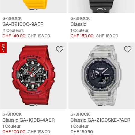
G-SHOCK
G-SHOCK
GA-B2100C-9AER
Classic
2 Couleurs
1 Couleur
Prix
Prix original
Prix
Prix original
CHF 140.00
CHF 198.00
CHF 150.00
CHF 189.00
-49%
G-SHOCK
G-SHOCK
Classic GA-100B-4AER
Classic GA-2100SKE-7AER
1 Couleur
1 Couleur
Prix
Prix original
Prix
CHF 100.00
CHF 198.00
CHF 159.90