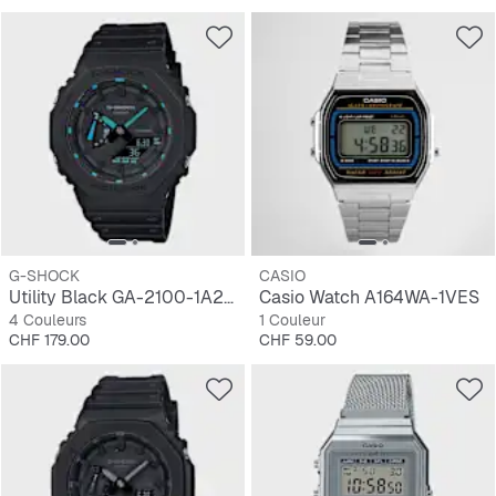
G-SHOCK
CASIO
Utility Black GA-2100-1A2ER
Casio Watch A164WA-1VES
4 Couleurs
1 Couleur
Prix
Prix
CHF 179.00
CHF 59.00