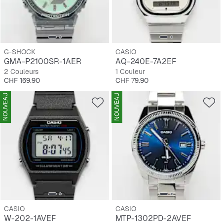
G-SHOCK
CASIO
GMA-P2100SR-1AER
AQ-240E-7A2EF
2 Couleurs
1 Couleur
Prix
Prix
CHF 169.90
CHF 79.90
NOUVEAU
NOUVEAU
CASIO
CASIO
W-202-1AVEF
MTP-1302PD-2AVEF