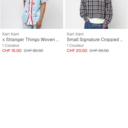
Karl Kani
Karl Kani
x Stranger Things Woven Signature Pinstripe Baseball Shirt
Small Signature Cropped Check Shirt
1 Couleur
1 Couleur
Prix
Prix original
Prix
Prix original
CHF 15.00
CHF 69.90
CHF 20.00
CHF 99.90