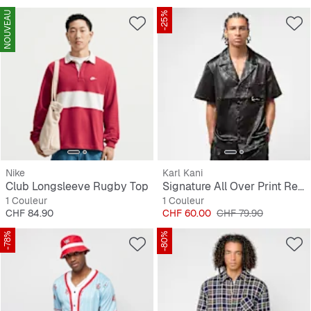
NOUVEAU
-25%
Nike
Karl Kani
Club Longsleeve Rugby Top
Signature All Over Print Resort Shirt
1 Couleur
1 Couleur
Prix
Prix
Prix original
CHF 84.90
CHF 60.00
CHF 79.90
-78%
-80%