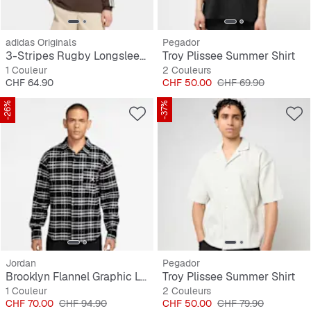
adidas Originals
Pegador
3-Stripes Rugby Longsleeve Polo
Troy Plissee Summer Shirt
1 Couleur
2 Couleurs
Prix
Prix
Prix original
CHF 64.90
CHF 50.00
CHF 69.90
-26%
-37%
Jordan
Pegador
Brooklyn Flannel Graphic Longsleeve
Troy Plissee Summer Shirt
1 Couleur
2 Couleurs
Prix
Prix original
Prix
Prix original
CHF 70.00
CHF 94.90
CHF 50.00
CHF 79.90