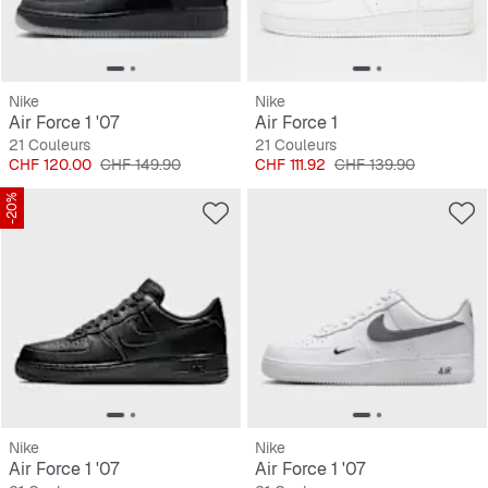
Nike
Nike
Air Force 1 '07
Air Force 1
21 Couleurs
21 Couleurs
Prix
Prix original
Prix
Prix original
CHF 120.00
CHF 149.90
CHF 111.92
CHF 139.90
-20%
Nike
Nike
Air Force 1 '07
Air Force 1 '07