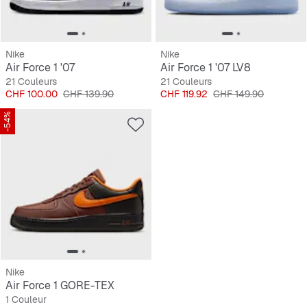
Nike
Nike
Air Force 1 '07
Air Force 1 '07 LV8
21 Couleurs
21 Couleurs
Prix
Prix original
Prix
Prix original
CHF 100.00
CHF 139.90
CHF 119.92
CHF 149.90
-54%
Nike
Air Force 1 GORE-TEX
1 Couleur