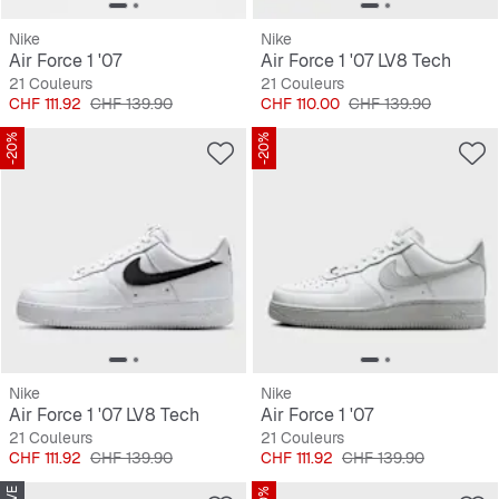
Nike
Nike
Air Force 1 '07
Air Force 1 '07 LV8 Tech
21 Couleurs
21 Couleurs
Prix
Prix original
Prix
Prix original
CHF 111.92
CHF 139.90
CHF 110.00
CHF 139.90
-20%
-20%
Nike
Nike
Air Force 1 '07 LV8 Tech
Air Force 1 '07
21 Couleurs
21 Couleurs
Prix
Prix original
Prix
Prix original
CHF 111.92
CHF 139.90
CHF 111.92
CHF 139.90