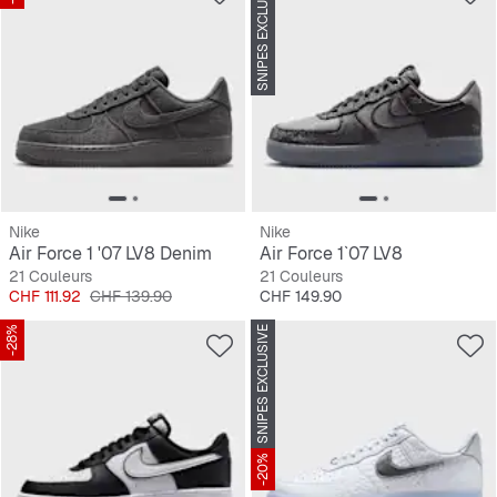
SNIPES EXCLUSIVE
Nike
Nike
Air Force 1 '07 LV8 Denim
Air Force 1`07 LV8
21 Couleurs
21 Couleurs
Prix
Prix original
Prix
CHF 111.92
CHF 139.90
CHF 149.90
-28%
SNIPES EXCLUSIVE
-20%