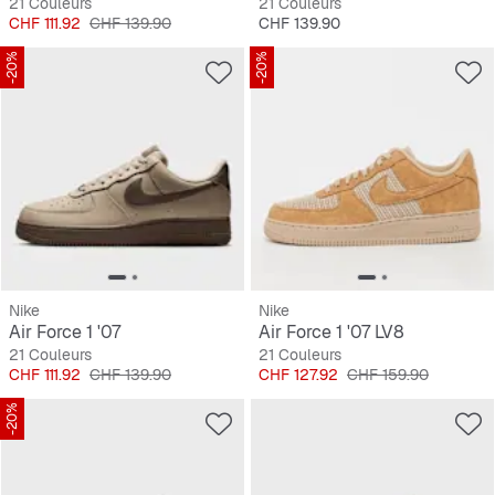
21 Couleurs
21 Couleurs
Prix
Prix original
Prix
CHF 111.92
CHF 139.90
CHF 139.90
-20%
-20%
Nike
Nike
Air Force 1 '07
Air Force 1 '07 LV8
21 Couleurs
21 Couleurs
Prix
Prix original
Prix
Prix original
CHF 111.92
CHF 139.90
CHF 127.92
CHF 159.90
-20%