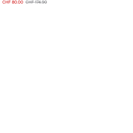
Prix
Prix original
CHF 80.00
CHF 174.90