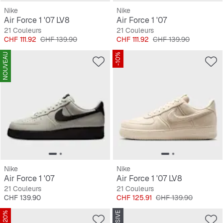
Nike
Nike
Air Force 1 '07 LV8
Air Force 1 '07
21 Couleurs
21 Couleurs
Prix
Prix original
Prix
Prix original
CHF 111.92
CHF 139.90
CHF 111.92
CHF 139.90
NOUVEAU
-10%
Nike
Nike
Air Force 1 '07
Air Force 1 '07 LV8
21 Couleurs
21 Couleurs
Prix
Prix
Prix original
CHF 139.90
CHF 125.91
CHF 139.90
-20%