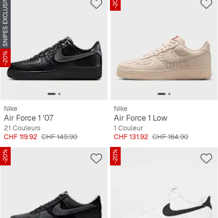
SNIPES EXCLUSIVE
-20%
-20%
Nike
Nike
Air Force 1 '07
Air Force 1 Low
21 Couleurs
1 Couleur
Prix
Prix original
Prix
Prix original
CHF 119.92
CHF 149.90
CHF 131.92
CHF 164.90
-20%
-20%