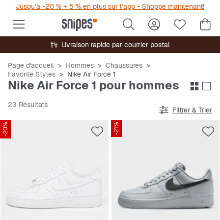
Jusqu’à -20 % + 5 % en plus sur l’app - Shoppe maintenant!
Livraison rapide par courrier postal
Page d'accueil
Hommes
Chaussures
Favorite Styles
Nike Air Force 1
Nike Air Force 1 pour hommes
23 Résultats
Filtrer & Trier
-20%
-21%