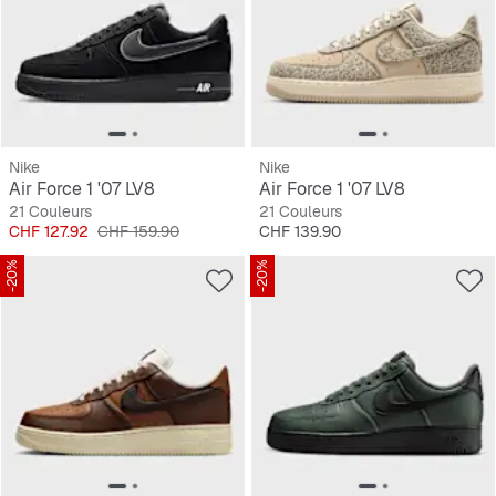
Nike
Nike
Air Force 1 '07 LV8
Air Force 1 '07 LV8
21 Couleurs
21 Couleurs
Prix
Prix original
Prix
CHF 127.92
CHF 159.90
CHF 139.90
-20%
-20%