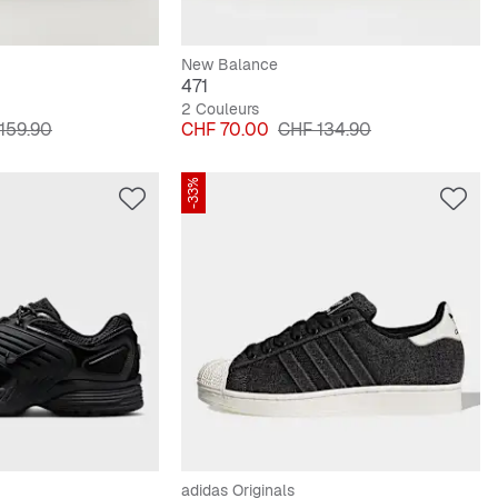
New Balance
471
2 Couleurs
original
Prix
Prix original
159.90
CHF 70.00
CHF 134.90
-33%
adidas Originals