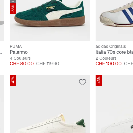
-33%
PUMA
adidas Originals
0s core black/ftwr white/gum 3
Palermo
4 Couleurs
2 Couleurs
Prix
Prix original
Prix
Prix
CHF 80.00
CHF 119.90
CHF 100.00
CHF
-47%
-43%