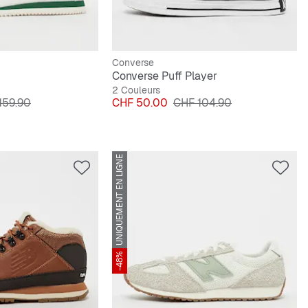
Converse
Converse Puff Player
2 Couleurs
original
Prix
Prix original
159.90
CHF 50.00
CHF 104.90
UNIQUEMENT EN LIGNE
-48%