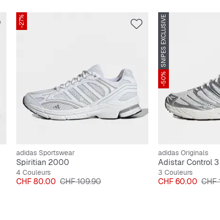
-27%
SNIPES EXCLUSIVE
-50%
adidas Sportswear
adidas Originals
Spiritian 2000
Adistar Control 3
4 Couleurs
3 Couleurs
Prix
Prix original
Prix
Prix 
CHF 80.00
CHF 109.90
CHF 60.00
CHF 