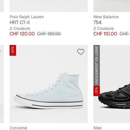
Polo Ralph Lauren
New Balance
HRT CT-II
754
2 Couleurs
2 Couleurs
Prix
Prix original
Prix
Prix 
CHF 120.00
CHF 169.90
CHF 110.00
CHF 
-42%
UNIQUEMENT EN LIGNE
-31%
Converse
Nike