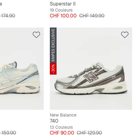
e
Superstar II
19 Couleurs
 original
Prix
Prix original
 174.90
CHF 100.00
CHF 149.90
SNIPES EXCLUSIVE
-30%
New Balance
740
13 Couleurs
 original
Prix
Prix original
 159.90
CHF 90.00
CHF 129.90