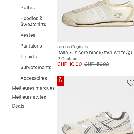
Bottes
Hoodies &
Sweatshirts
Vestes
Pantalons
adidas Originals
Italia 7
T-shirts
2 Couleurs
Prix
Prix original
CHF 110.00
CHF 159.90
Survêtements
Accessoires
-10%
Meilleures marques
Meilleurs styles
Deals