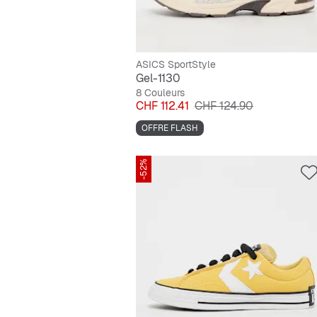
ASICS SportStyle
Gel-1130
8 Couleurs
Prix
Prix original
CHF 112.41
CHF 124.90
OFFRE FLASH
-52%