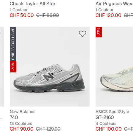
Chuck Taylor All Star
Air Pegasus Wav
1 Couleur
1 Couleur
Prix
Prix original
Prix
Prix
CHF 50.00
CHF 86.90
CHF 120.00
CHF
SNIPES EXCLUSIVE
-37%
-30%
New Balance
ASICS SportStyle
Adistar Control 5 core black/silver met./grey one
740
GT-2160
13 Couleurs
4 Couleurs
Prix
Prix original
Prix
Prix
CHF 90.00
CHF 129.90
CHF 100.00
CHF