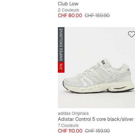
Club Low
2 Couleurs
Prix
Prix original
CHF 80.00
CHF 159.90
SNIPES EXCLUSIVE
-31%
adidas Originals
7 Couleurs
Prix
Prix original
CHF 110.00
CHF 159.90