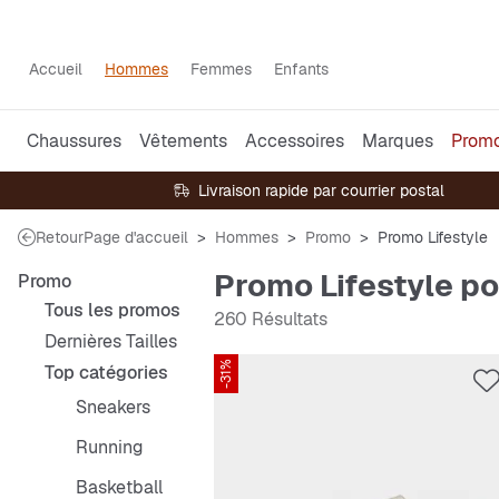
Accueil
Hommes
Femmes
Enfants
Chaussures
Vêtements
Accessoires
Marques
Prom
Livraison rapide par courrier postal
Retour
Page d'accueil
Hommes
Promo
Promo Lifestyle
Promo Lifestyle 
Promo
Tous les promos
260 Résultats
Dernières Tailles
-31%
Top catégories
Sneakers
Running
Basketball