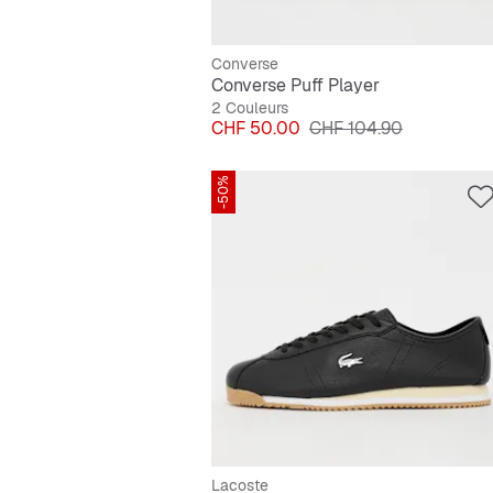
Converse
Converse Puff Player
2 Couleurs
Prix
Prix original
CHF 50.00
CHF 104.90
-50%
Lacoste