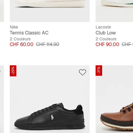
Nike
Lacoste
Tennis Classic AC
Club Low
2 Couleurs
2 Couleurs
Prix
Prix original
Prix
Prix 
CHF 60.00
CHF 114.90
CHF 90.00
CHF 
-29%
-31%