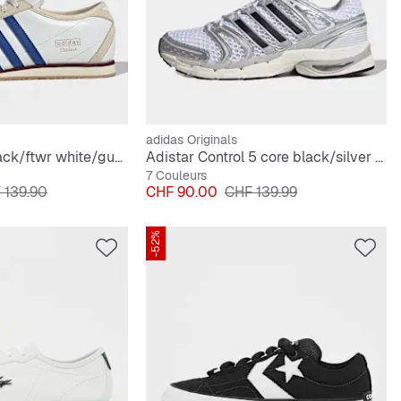
adidas Originals
Italia 70s core black/ftwr white/gum 3
Adistar Control 5 core black/silver met./grey one
7 Couleurs
 original
Prix
Prix original
 139.90
CHF 90.00
CHF 139.99
-52%