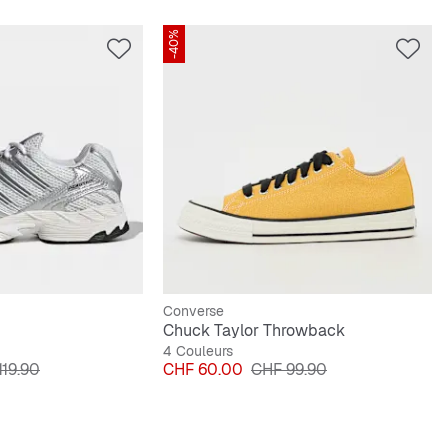
-40%
Converse
Chuck Taylor Throwback
4 Couleurs
original
Prix
Prix original
119.90
CHF 60.00
CHF 99.90