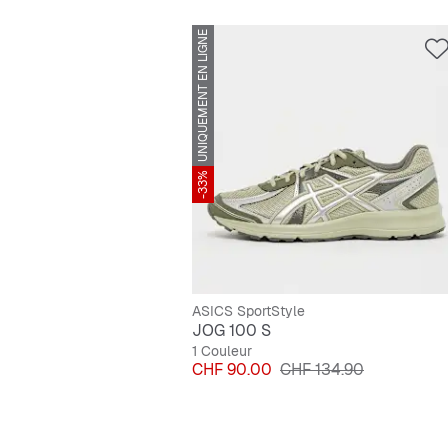
UNIQUEMENT EN LIGNE
-33%
ASICS SportStyle
JOG 100 S
1 Couleur
Prix
Prix original
CHF 90.00
CHF 134.90