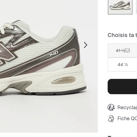
Choisis ta t
41 ½
44 ½
Recyclag
Fiche Q