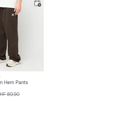
s
en Hem Pants
ix original
HF 89.90