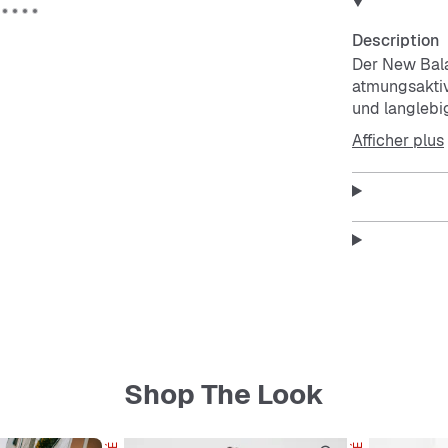
Description
Der New Balan
atmungsaktiv
und langlebig
stoßdämpfend
Afficher plus
Shop The Look