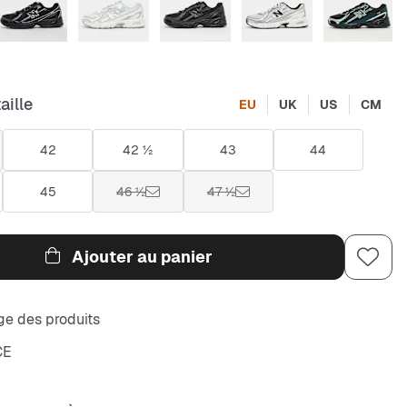
aille
EU
UK
US
CM
42
42 ½
43
44
45
46 ½
47 ½
Ajouter au panier
e des produits
CE