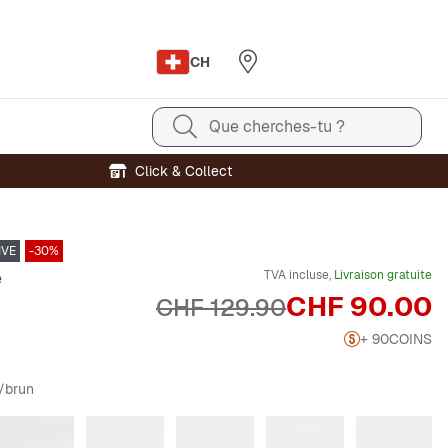
CH
Que cherches-tu ?
Click & Collect
IVE
-30%
TVA incluse,
Livraison gratuite
e
Prix
CHF 90.00
Prix original
CHF 129.90
+ 90
COINS
c/brun