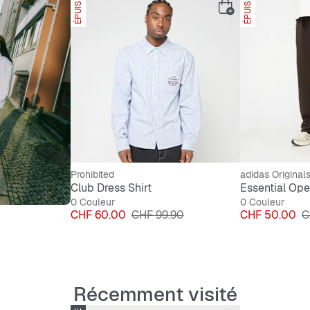
ÉPUISÉ
ÉPUISÉ
Prohibited
adidas Original
Club Dress Shirt
Essential Op
0 Couleur
0 Couleur
Prix
Prix original
Prix
Pr
CHF 60.00
CHF 99.90
CHF 50.00
C
Récemment visité