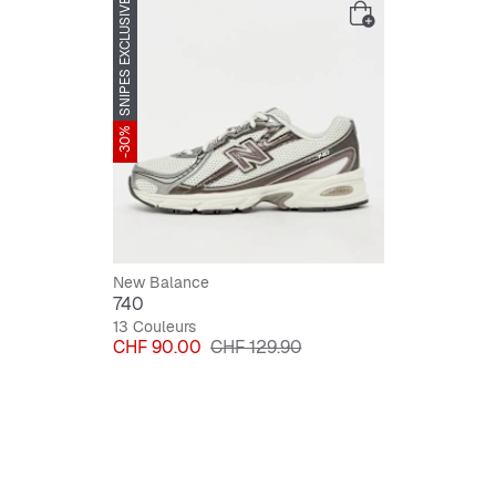
SNIPES EXCLUSIVE
-30%
New Balance
740
13 Couleurs
Prix
Prix original
CHF 90.00
CHF 129.90