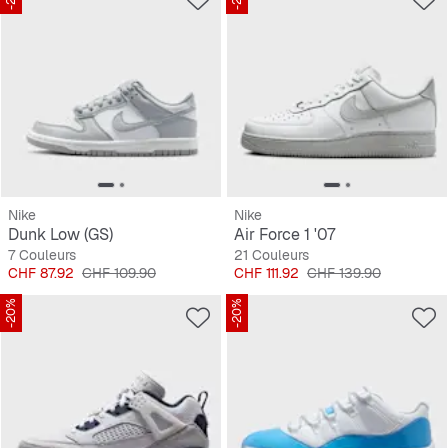
Nike
Nike
Dunk Low (GS)
Air Force 1 '07
7 Couleurs
21 Couleurs
Prix
Prix original
Prix
Prix original
CHF 87.92
CHF 109.90
CHF 111.92
CHF 139.90
-20%
-20%