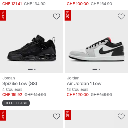
Prix
Prix original
Prix
Prix original
CHF 121.41
CHF 134.90
CHF 100.00
CHF 164.90
-20%
-20%
Jordan
Jordan
Spizike Low (GS)
Air Jordan 1 Low
4 Couleurs
13 Couleurs
Prix
Prix original
Prix
Prix original
CHF 115.92
CHF 144.90
CHF 120.00
CHF 149.90
OFFRE FLASH
-20%
-31%