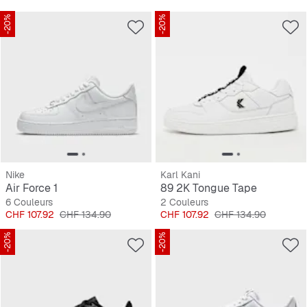
-20%
-20%
Nike
Karl Kani
Air Force 1
89 2K Tongue Tape
6 Couleurs
2 Couleurs
Prix
Prix original
Prix
Prix original
CHF 107.92
CHF 134.90
CHF 107.92
CHF 134.90
-20%
-20%