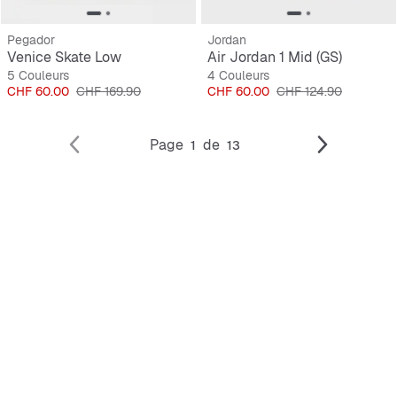
Pegador
Jordan
Venice Skate Low
Air Jordan 1 Mid (GS)
5 Couleurs
4 Couleurs
Prix
Prix original
Prix
Prix original
CHF 60.00
CHF 169.90
CHF 60.00
CHF 124.90
Page
de
1
13