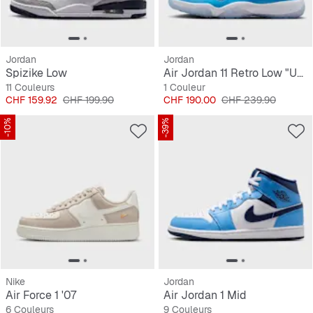
Jordan
Jordan
Spizike Low
Air Jordan 11 Retro Low "University Blue"
11 Couleurs
1 Couleur
Prix
Prix original
Prix
Prix original
CHF 159.92
CHF 199.90
CHF 190.00
CHF 239.90
-10%
-39%
Nike
Jordan
Air Force 1 '07
Air Jordan 1 Mid
6 Couleurs
9 Couleurs