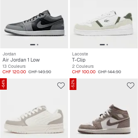
Jordan
Lacoste
Air Jordan 1 Low
T-Clip
13 Couleurs
2 Couleurs
Prix
Prix original
Prix
Prix original
CHF 120.00
CHF 149.90
CHF 100.00
CHF 144.90
-64%
-52%