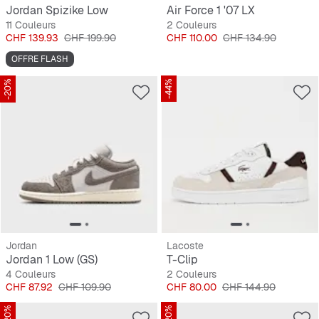
Jordan Spizike Low
Air Force 1 '07 LX
11 Couleurs
2 Couleurs
Prix
Prix original
Prix
Prix original
CHF 139.93
CHF 199.90
CHF 110.00
CHF 134.90
OFFRE FLASH
-20%
-44%
Jordan
Lacoste
Jordan 1 Low (GS)
T-Clip
4 Couleurs
2 Couleurs
Prix
Prix original
Prix
Prix original
CHF 87.92
CHF 109.90
CHF 80.00
CHF 144.90
-20%
-20%