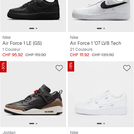
Nike
Nike
Air Force 1 LE (GS)
Air Force 1 '07 LV8 Tech
1 Couleur
21 Couleurs
Prix
Prix original
Prix
Prix original
CHF 95.92
CHF 119.90
CHF 111.92
CHF 139.90
-30%
-18%
Jordan
Nike