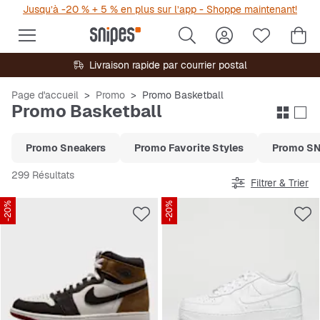
Jusqu’à -20 % + 5 % en plus sur l’app - Shoppe maintenant!
Livraison rapide par courrier postal
Page d'accueil
Promo
Promo Basketball
Promo Basketball
Promo Sneakers
Promo Favorite Styles
Promo SN
299 Résultats
Filtrer & Trier
-20%
-20%