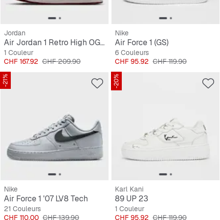
Jordan
Nike
Air Jordan 1 Retro High OG "Love The Game"
Air Force 1 (GS)
1 Couleur
6 Couleurs
Prix
Prix original
Prix
Prix original
CHF 167.92
CHF 209.90
CHF 95.92
CHF 119.90
-21%
-20%
Nike
Karl Kani
Air Force 1 '07 LV8 Tech
89 UP 23
21 Couleurs
1 Couleur
Prix
Prix original
Prix
Prix original
CHF 110.00
CHF 139.90
CHF 95.92
CHF 119.90