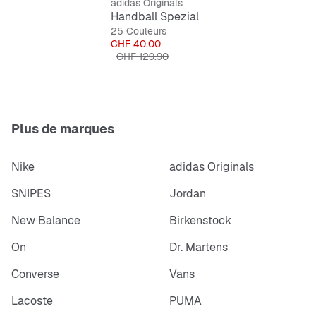
adidas Originals
Handball Spezial
25 Couleurs
Prix
CHF 40.00
Prix original
CHF 129.90
Plus de marques
Nike
adidas Originals
SNIPES
Jordan
New Balance
Birkenstock
On
Dr. Martens
Converse
Vans
Lacoste
PUMA