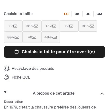
Choisis ta taille
EU
UK
US
CM
36
36 ⅔
37 ⅓
38
38 ⅔
39 ⅓
40
40 ⅔
Choisis la taille pour être averti(e)
Recyclage des produits
Fiche QCE
À propos de cet article
Description
En 1979, c'était la chaussure préférée des joueurs de