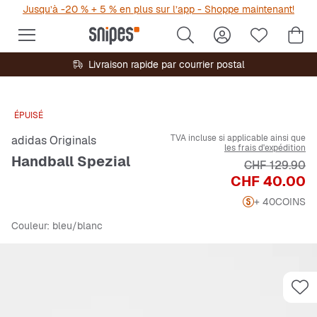
Jusqu’à -20 % + 5 % en plus sur l’app - Shoppe maintenant!
Livraison rapide par courrier postal
ÉPUISÉ
TVA incluse si applicable ainsi que
adidas Originals
les frais d'expédition
Handball Spezial
Prix original
CHF 129.90
Prix
CHF 40.00
+ 40
COINS
Couleur
: bleu/blanc