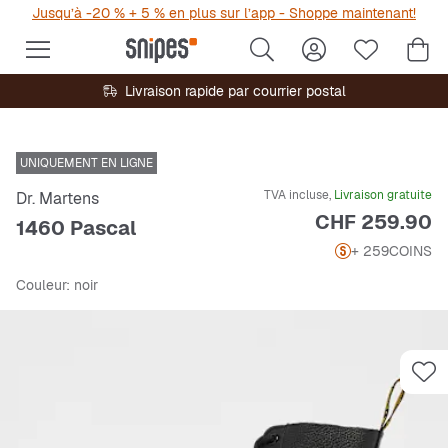
Jusqu’à -20 % + 5 % en plus sur l’app - Shoppe maintenant!
Livraison rapide par courrier postal
UNIQUEMENT EN LIGNE
TVA incluse,
Livraison gratuite
Dr. Martens
Prix
CHF 259.90
1460 Pascal
+ 259
COINS
Couleur
: noir