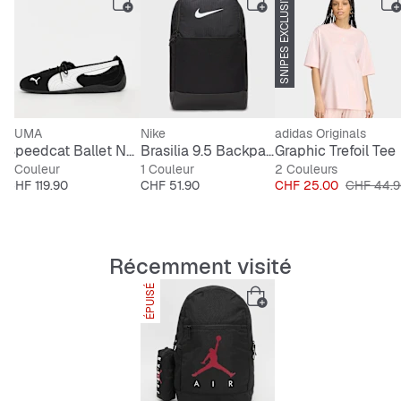
SNIPES EXCLUSIVE
-44%
PUMA
Nike
adidas Originals
Speedcat Ballet Nova
Brasilia 9.5 Backpack
Graphic Trefoil Tee
1 Couleur
1 Couleur
2 Couleurs
Prix
Prix
Prix
Prix origi
CHF 119.90
CHF 51.90
CHF 25.00
CHF 44.
Récemment visité
ÉPUISÉ