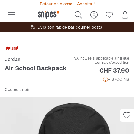
Retour en classe – Acheter !
Livraison rapide par courrier postal
ÉPUISÉ
TVA incluse si applicable ainsi que
Jordan
les frais d'expédition
Air School Backpack
Prix
CHF 37.90
+ 37
COINS
Couleur
: noir