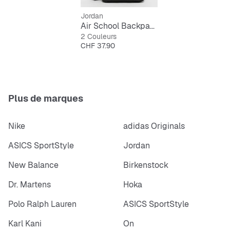
Jordan
Air School Backpack
2 Couleurs
Prix
CHF 37.90
Plus de marques
Nike
adidas Originals
ASICS SportStyle
Jordan
New Balance
Birkenstock
Dr. Martens
Hoka
Polo Ralph Lauren
ASICS SportStyle
Karl Kani
On