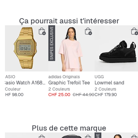
Ça pourrait aussi t'intéresser
SNIPES EXCLUSIVE
-44%
CASIO
adidas Originals
UGG
Casio Watch A168WG-9EF
Graphic Trefoil Tee
Lowmel sand
1 Couleur
2 Couleurs
2 Couleurs
Prix
Prix
Prix original
Prix
CHF 98.00
CHF 25.00
CHF 44.90
CHF 179.90
Plus de cette marque