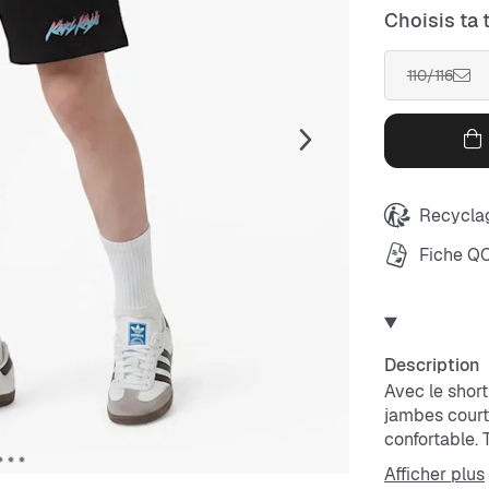
Choisis ta t
110/116
Recyclag
Fiche Q
Description
Avec le shor
jambes courte
confortable. 
matériau est 
Afficher plus