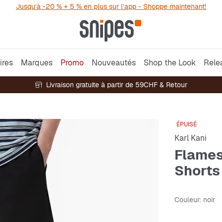
Jusqu’à -20 % + 5 % en plus sur l’app - Shoppe maintenant!
ires
Marques
Promo
Nouveautés
Shop the Look
Rele
Livraison gratuite à partir de 59CHF & Retour
ÉPUISÉ
Karl Kani
Flames
Shorts
Couleur
: noir