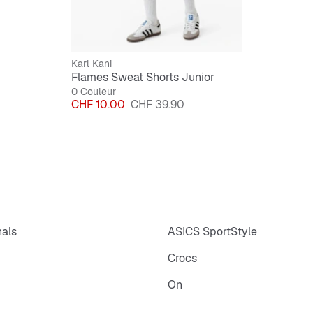
Karl Kani
Flames Sweat Shorts Junior
0 Couleur
Prix
Prix original
CHF 10.00
CHF 39.90
nals
ASICS SportStyle
Crocs
On