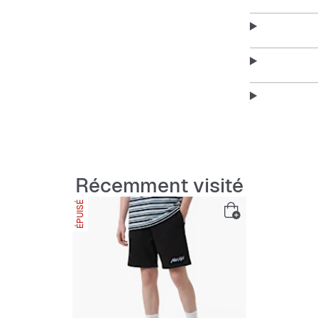
Ce short est 
restant stylé
sorties ou ju
Features:
Coupe a
Jambes 
Récemment visité
Taille 
ÉPUISÉ
Poches 
Matéria