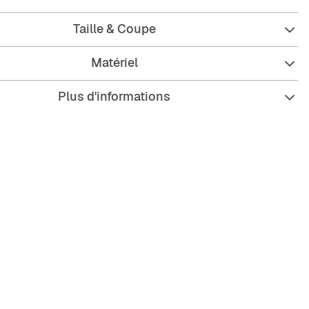
parfait pour te sentir libre dans tes mouvements tout en
Taille & Coupe
 lors des journées chaudes. Idéal pour les balades, les
ste pour te détendre.
Matériel
Plus d'informations
mple pour plus de liberté de mouvement
courtes pour les journées chaudes
élastique avec cordon
latérales pour petits objets
u résistant