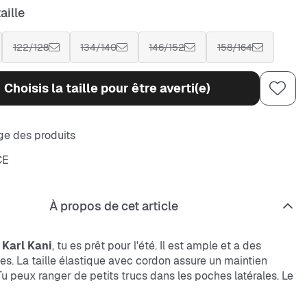
aille
122/128
134/140
146/152
158/164
Choisis la taille pour être averti(e)
e des produits
CE
À propos de cet article
t
Karl Kani
, tu es prêt pour l'été. Il est ample et a des
s. La taille élastique avec cordon assure un maintien
Tu peux ranger de petits trucs dans les poches latérales. Le
solide et résistant.