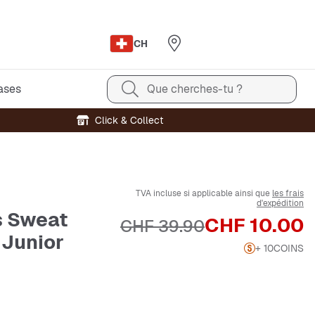
CH
ases
Que cherches-tu ?
Click & Collect
TVA incluse si applicable ainsi que
les frais
d'expédition
 Sweat
Prix
CHF 10.00
Prix original
CHF 39.90
 Junior
+ 10
COINS