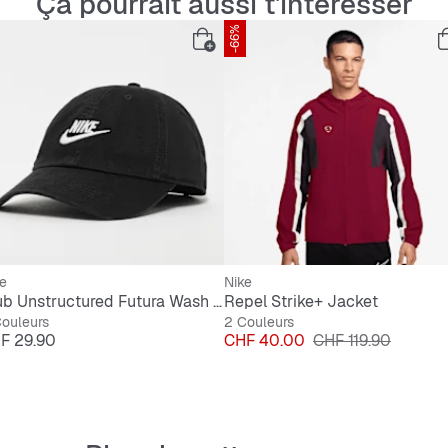
Ça pourrait aussi t'intéresser
-66%
e
Nike
Club Unstructured Futura Wash Cap
Repel Strike+ Jacket
ouleurs
2 Couleurs
x
Prix
Prix original
F 29.90
CHF 40.00
CHF 119.90