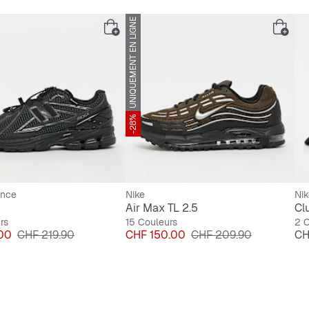
UNIQUEMENT EN LIGNE
-28%
ance
Nike
Nik
Air Max TL 2.5
rs
15 Couleurs
2 C
Prix original
Prix
Prix original
Pri
00
CHF 219.90
CHF 150.00
CHF 209.90
CH