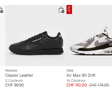
-37%
Reebok
Nike
Classic Leather
Air Max 90 Drift
2 Couleurs
14 Couleurs
Prix
Prix
Prix original
CHF 99.90
CHF 110.00
CHF 174.90