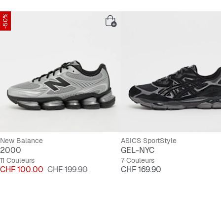
-50%
New Balance
ASICS SportStyle
2000
GEL-NYC
11 Couleurs
7 Couleurs
Prix
Prix original
Prix
CHF 100.00
CHF 199.90
CHF 169.90