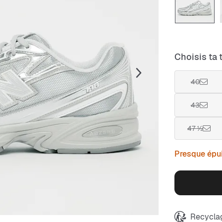
Choisis ta t
40
43
47 ½
Presque épu
Recyclag