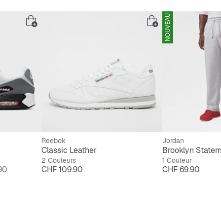
NOUVEAU
Reebok
Jordan
Classic Leather
2 Couleurs
1 Couleur
nal
Prix
Prix
90
CHF 109.90
CHF 69.90