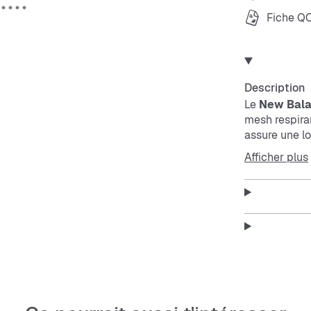
Fiche Q
Description
Le
New Bala
mesh
respiran
assure une l
lacets s’adap
Afficher plus