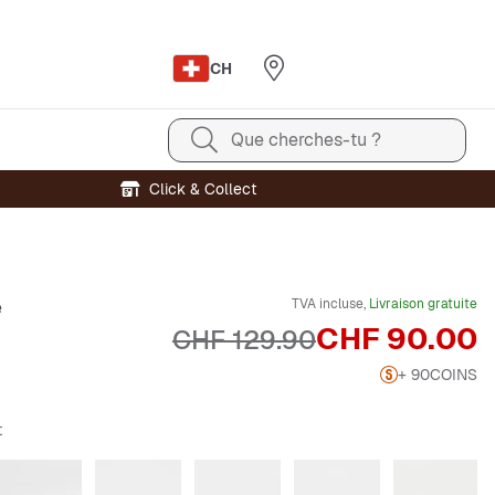
CH
Que cherches-tu ?
Click & Collect
TVA incluse,
Livraison gratuite
e
Prix
CHF 90.00
Prix original
CHF 129.90
+ 90
COINS
t