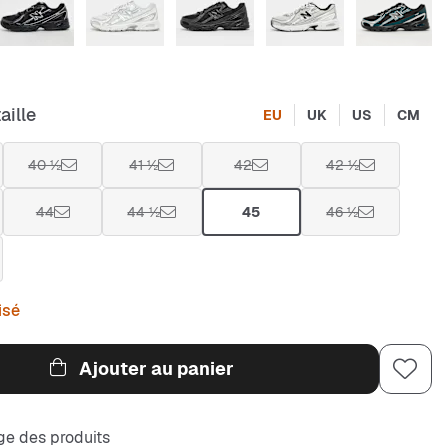
aille
EU
UK
US
CM
40 ½
41 ½
42
42 ½
44
44 ½
45
46 ½
isé
Ajouter au panier
e des produits