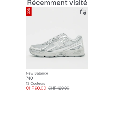
Récemment visité
-30%
New Balance
740
13 Couleurs
Prix
Prix original
CHF 90.00
CHF 129.90