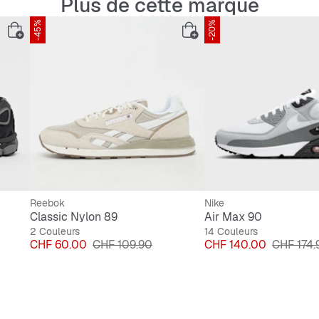
Plus de cette marque
-45%
-20%
Reebok
Nike
Classic Nylon 89
Air Max 90
2 Couleurs
14 Couleurs
Prix
Prix original
Prix
Prix origi
CHF 60.00
CHF 109.90
CHF 140.00
CHF 174.