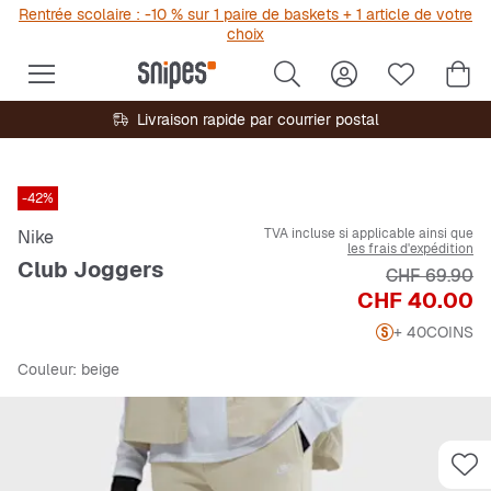
Rentrée scolaire : -10 % sur 1 paire de baskets + 1 article de votre
choix
Livraison rapide par courrier postal
-42%
TVA incluse si applicable ainsi que
Nike
les frais d'expédition
Club Joggers
Prix original
CHF 69.90
Prix
CHF 40.00
+ 40
COINS
Couleur
: beige