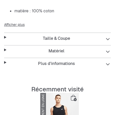
matière : 100% coton
Afficher plus
Taille & Coupe
Conseil sur la taille :
Malcolm mesure 1,88 m, est de
corpulence sportive et porte ce débardeur en taille
Matériel
Large.
Plus d'informations
Récemment visité
UNIQUEMENT EN LIGNE