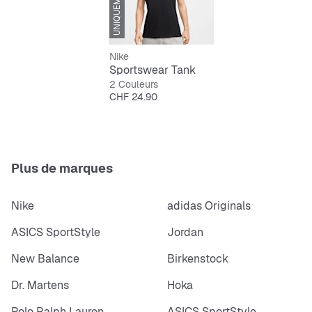
Nike
Sportswear Tank
2 Couleurs
Prix
CHF 24.90
Plus de marques
Nike
adidas Originals
ASICS SportStyle
Jordan
New Balance
Birkenstock
Dr. Martens
Hoka
Polo Ralph Lauren
ASICS SportStyle