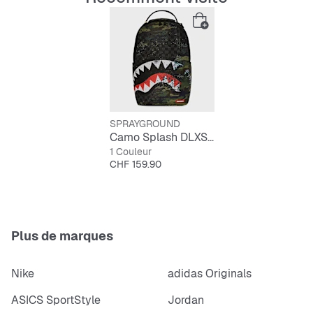
Résistant pour un usage quotidien
Beaucoup d’espace pour tes affaires
Look urbain qui attire l’attention
SPRAYGROUND
Camo Splash DLXSV Backpack
1 Couleur
Prix
CHF 159.90
Plus de marques
Nike
adidas Originals
ASICS SportStyle
Jordan