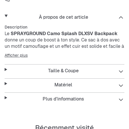
À propos de cet article
Description
Le
SPRAYGROUND
Camo Splash DLXSV Backpack
donne un coup de boost à ton style. Ce sac à dos avec
un motif camouflage et un effet cuir est solide et facile à
entretenir – idéal pour tous les jours.
Afficher plus
Parfait pour transporter tout ce dont tu as besoin avec
Taille & Coupe
une touche urbaine qui ne passe pas inaperçue.
Matériel
Features:
Plus d'informations
Design camouflage avec effet cuir
Matériau facile à entretenir
Récemment visité