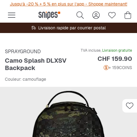
Jusqu’à -20 % + 5 % en plus sur l’app - Shoppe maintenant!
Livraison rapide par courrier postal
TVA incluse,
Livraison gratuite
SPRAYGROUND
Prix
CHF 159.90
Camo Splash DLXSV
Backpack
+ 159
COINS
Couleur
: camouflage