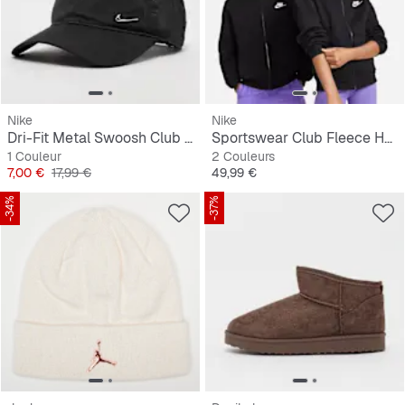
Nike
Nike
Dri-Fit Metal Swoosh Club Cap
Sportswear Club Fleece Hoodie LBR
1 Couleur
2 Couleurs
Prix
Prix original
Prix
7,00 €
17,99 €
49,99 €
-34%
-37%