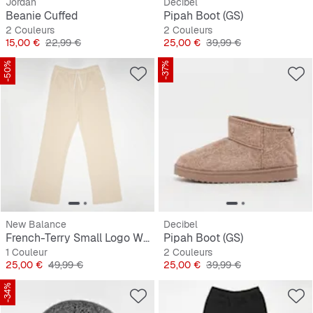
Jordan
Decibel
Beanie Cuffed
Pipah Boot (GS)
2 Couleurs
2 Couleurs
Prix
Prix original
Prix
Prix original
15,00 €
22,99 €
25,00 €
39,99 €
-50%
-37%
New Balance
Decibel
French-Terry Small Logo Wide Leg Jogger
Pipah Boot (GS)
1 Couleur
2 Couleurs
Prix
Prix original
Prix
Prix original
25,00 €
49,99 €
25,00 €
39,99 €
-34%