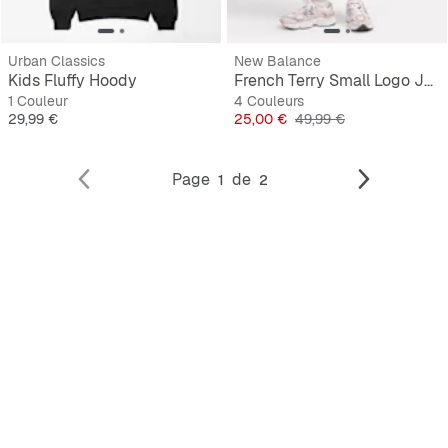
Urban Classics
New Balance
Kids Fluffy Hoody
French Terry Small Logo Jogger
1 Couleur
4 Couleurs
Prix
Prix
Prix original
29,99 €
25,00 €
49,99 €
Page
de
1
2