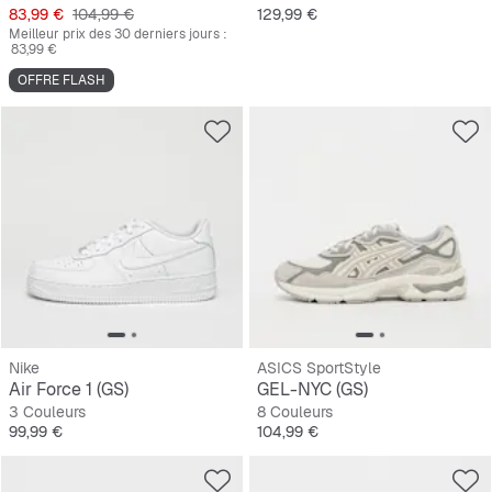
Prix
Prix original
Prix
83,99 €
104,99 €
129,99 €
Meilleur prix des 30 derniers jours :
83,99 €
OFFRE FLASH
Nike
ASICS SportStyle
Air Force 1 (GS)
GEL-NYC (GS)
3 Couleurs
8 Couleurs
Prix
Prix
99,99 €
104,99 €