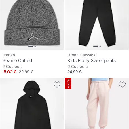
Jordan
Urban Classics
Beanie Cuffed
Kids Fluffy Sweatpants
2 Couleurs
2 Couleurs
Prix
Prix original
Prix
15,00 €
22,99 €
24,99 €
-50%