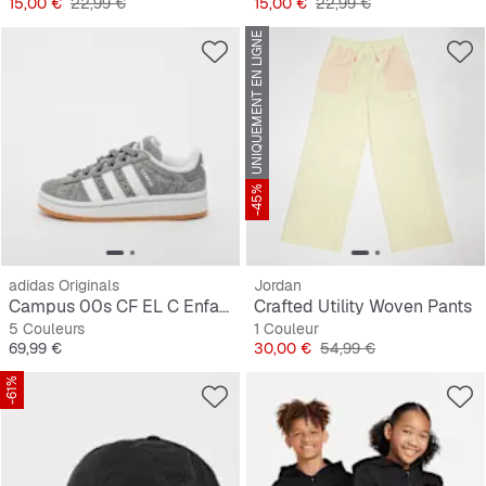
Prix
Prix original
Prix
Prix original
15,00 €
22,99 €
15,00 €
22,99 €
UNIQUEMENT EN LIGNE
-45%
adidas Originals
Jordan
Campus 00s CF EL C Enfants
Crafted Utility Woven Pants
5 Couleurs
1 Couleur
Prix
Prix
Prix original
69,99 €
30,00 €
54,99 €
-61%