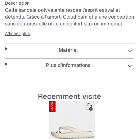
Description
Cette sandale polyvalente respire l’esprit estival et
détendu. Grâce à l’amorti Cloudfoam et à une conception
sans coutures, elle offre un confort slip-on immédiat
dans un design épuré.La semelle Cloudfoam garantit un
Afficher plus
confort complet du premier pas à chaque foulée, avec
un amorti ultra-doux et généreux. Moulée par injection
Matériel
en une seule pièce, elle n’a aucune arête rugueuse,
seulement une finition douce et lisse pour un port
quotidien agréable.Le logo
adidas
discret apporte une
Plus d'informations
touche sportive et élégante, pour un look qui se combine
facilement avec maillots, pyjamas ou joggings.
Features:
Récemment visité
Chaussant standard
-46%
Slip-on / à bride
Tige synthétique
Doublure synthétique
Semelle CLOUDFOAM
Construction moulée par injection en une seule