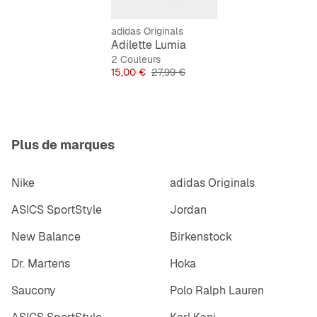
pièce
adidas Originals
Adilette Lumia
2 Couleurs
Prix
Prix original
15,00 €
27,99 €
Plus de marques
Nike
adidas Originals
ASICS SportStyle
Jordan
New Balance
Birkenstock
Dr. Martens
Hoka
Saucony
Polo Ralph Lauren