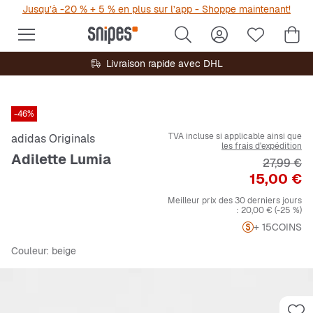
Jusqu’à -20 % + 5 % en plus sur l’app - Shoppe maintenant!
Livraison rapide avec DHL
-46%
TVA incluse si applicable ainsi que
adidas Originals
les frais d'expédition
Adilette Lumia
Prix origi
27,99 €
Prix
15,00 €
Meilleur prix des 30 derniers jours
:
20,00 €
(-25 %)
+ 15
COINS
Couleur
: beige