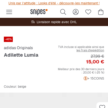
Unis par l’attitude : Looks d’été - découvre-les maintenant !
Livraison rapide avec DHL
-46%
TVA incluse si applicable ainsi que
adidas Originals
les frais d'expédition
Adilette Lumia
Prix origi
27,99 €
Prix
15,00 €
Meilleur prix des 30 derniers jours
:
20,00 €
(-25 %)
+ 15
COINS
Couleur
: beige