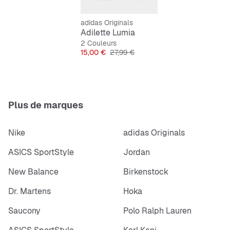
Construction moulée par injection en une seule pièce
adidas Originals
Adilette Lumia
2 Couleurs
Prix
Prix original
15,00 €
27,99 €
Plus de marques
Nike
adidas Originals
ASICS SportStyle
Jordan
New Balance
Birkenstock
Dr. Martens
Hoka
Saucony
Polo Ralph Lauren