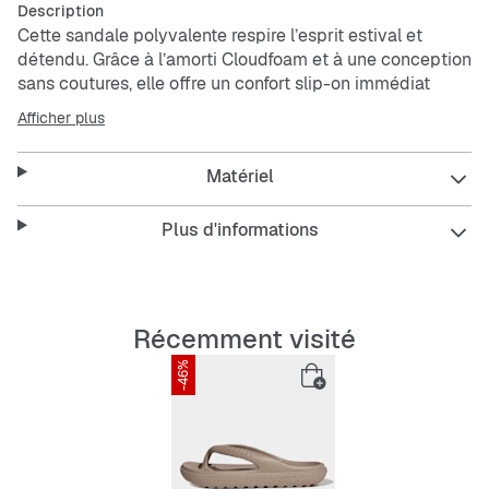
Description
Cette sandale polyvalente respire l’esprit estival et
détendu. Grâce à l’amorti Cloudfoam et à une conception
sans coutures, elle offre un confort slip-on immédiat
dans un design épuré.La semelle Cloudfoam garantit un
Afficher plus
confort complet du premier pas à chaque foulée, avec
un amorti ultra-doux et généreux. Moulée par injection
Matériel
en une seule pièce, elle n’a aucune arête rugueuse,
seulement une finition douce et lisse pour un port
quotidien agréable.Le logo
adidas
discret apporte une
Plus d'informations
touche sportive et élégante, pour un look qui se combine
facilement avec maillots, pyjamas ou joggings.
Features:
Récemment visité
Chaussant standard
-46%
Slip-on / à bride
Tige synthétique
Doublure synthétique
Semelle CLOUDFOAM