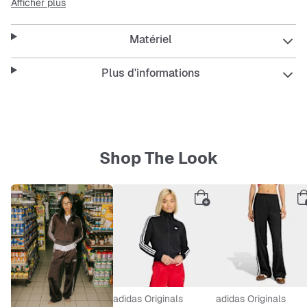
Afficher plus
Caractéristiques
Matériel
Chaussant standard.
Fermeture par lacets.
Plus d'informations
Tige en nubuck de porc.
Semelle extérieure en gomme de caoutchouc.
La semelle de propreté OrthoLite® allie confort et
performance.
Shop The Look
adidas Originals
adidas Originals