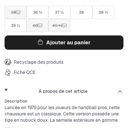
36
36 ⅔
37 ⅓
38
38 ⅔
39 ⅓
40
40 ⅔
Ajouter au panier
Recyclage des produits
Fiche QCE
À propos de cet article
Description
Lancée en 1979 pour les joueurs de handball pros, cette
chaussure est un classique. Cette version possède une
tige en nubuck doux. La semelle extérieure en gomme
de caoutchouc souple reste fidèle au modèle rétro.