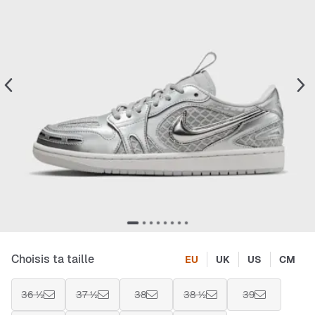
Choisis ta taille
EU
UK
US
CM
36 ½
37 ½
38
38 ½
39