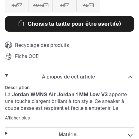
40
40 ½
41
42
Choisis la taille pour être averti(e)
Recyclage des produits
Fiche QCE
À propos de cet article
Description
La
Jordan
WMNS Air Jordan 1 MM Low V3
apporte
une touche d'argent brillant à ton style. Ce
sneaker
à
coupe basse est respirant et facile à entretenir. La
semelle intérieure offre un confort optimal grâce à ses
Afficher plus
coussinets et son absorption des chocs à chaque pas.
Matériel