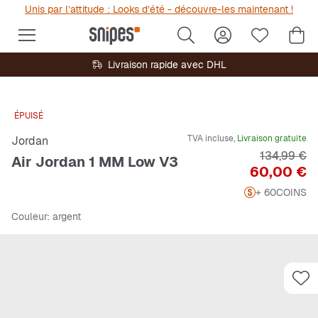
Unis par l’attitude : Looks d’été - découvre-les maintenant !
Livraison rapide avec DHL
ÉPUISÉ
TVA incluse,
Livraison gratuite
Jordan
Prix origin
134,99 €
Air Jordan 1 MM Low V3
Prix
60,00 €
+ 60
COINS
Couleur
: argent