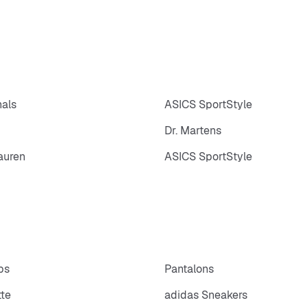
nals
ASICS SportStyle
Dr. Martens
auren
ASICS SportStyle
ps
Pantalons
tte
adidas Sneakers