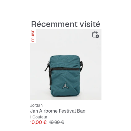
Récemment visité
ÉPUISÉ
Jordan
Jan Airborne Festival Bag
1 Couleur
Prix
Prix original
10,00 €
19,99 €