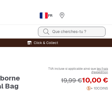
FR
Que cherches-tu ?
Click & Collect
TVA incluse si applicable ainsi que
les frais
d'expédition
rborne
Prix
10,00 €
Prix original
19,99 €
al Bag
+ 10
COINS