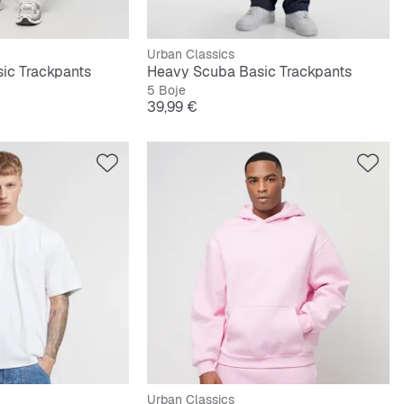
Urban Classics
ic Trackpants
Heavy Scuba Basic Trackpants
5 Boje
Cijena
39,99 €
Urban Classics