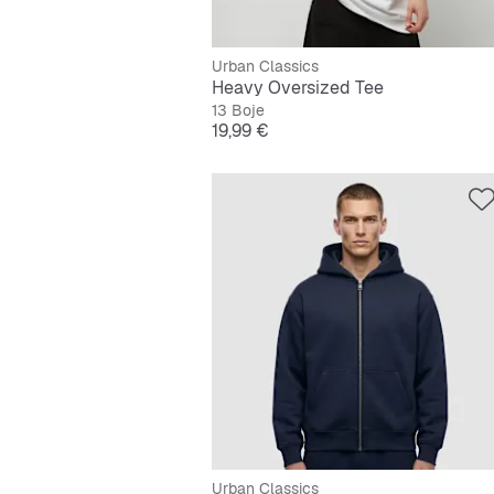
Urban Classics
Heavy Oversized Tee
13 Boje
Cijena
19,99 €
Urban Classics