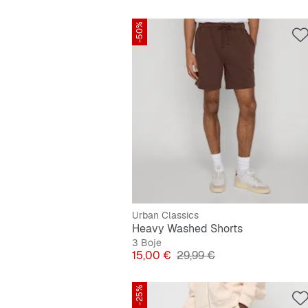
-50%
Urban Classics
Heavy Washed Shorts
3 Boje
Cijena
Originalna cijena
15,00 €
29,99 €
-25%