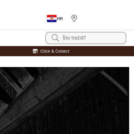
HR
Što tražiš?
Click & Collect