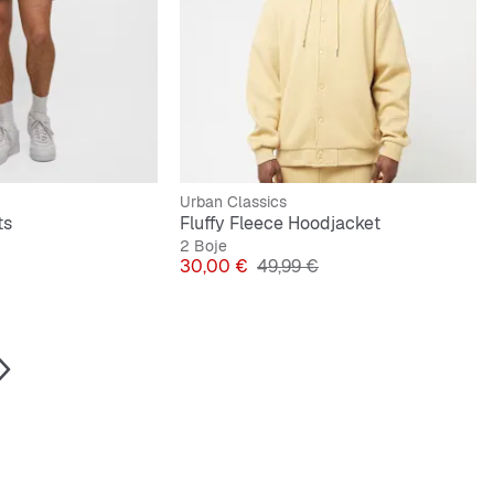
Urban Classics
ts
Fluffy Fleece Hoodjacket
2 Boje
na cijena
Cijena
Originalna cijena
30,00 €
49,99 €