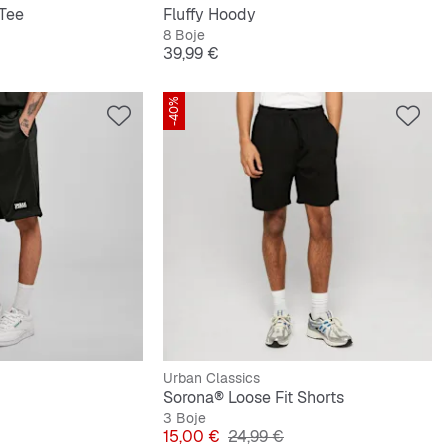
 Tee
Fluffy Hoody
8 Boje
Cijena
39,99 €
-40%
Urban Classics
Sorona® Loose Fit Shorts
3 Boje
lna cijena
Cijena
Originalna cijena
15,00 €
24,99 €