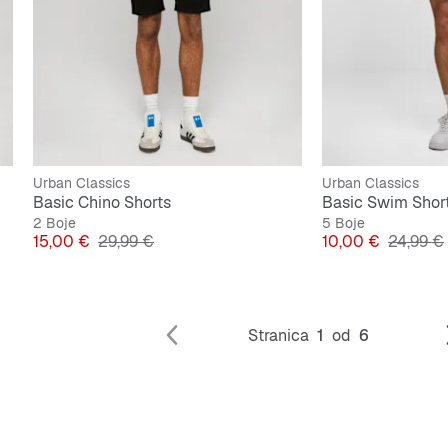
Urban Classics
Urban Classics
Basic Chino Shorts
Basic Swim Shor
2 Boje
5 Boje
Cijena
Originalna cijena
Cijena
Original
15,00 €
29,99 €
10,00 €
24,99 €
Stranica
1
od
6