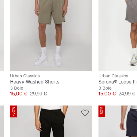
Urban Classics
Urban Classics
Heavy Washed Shorts
Sorona® Loose Fi
3 Boje
3 Boje
Cijena
Originalna cijena
Cijena
Original
15,00 €
29,99 €
15,00 €
24,99 €
-50%
-60%