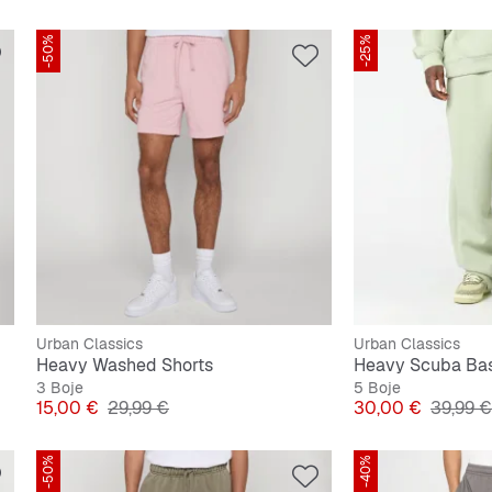
-50%
-25%
Urban Classics
Urban Classics
Heavy Washed Shorts
Heavy Scuba Bas
3 Boje
5 Boje
Cijena
Originalna cijena
Cijena
Origina
15,00 €
29,99 €
30,00 €
39,99 €
-50%
-40%