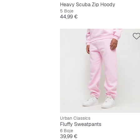
Heavy Scuba Zip Hoody
5 Boje
Cijena
44,99 €
Urban Classics
Fluffy Sweatpants
6 Boje
Cijena
39,99 €