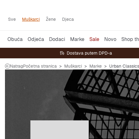
Sve
Muškarci
Žene
Djeca
Obuća
Odjeća
Dodaci
Marke
Sale
Novo
Shop th
Dostava putem DPD-a
Natrag
Početna stranica
Muškarci
Marke
Urban Classic