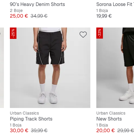
90's Heavy Denim Shorts
Sorona Loose Fit
2 Boje
1 Boja
Cijena
Originalna cijena
Cijena
25,00 €
34,99 €
19,99 €
-25%
-33%
Urban Classics
Urban Classics
Piping Track Shorts
New Shorts
1 Boja
1 Boja
Cijena
Originalna cijena
Cijena
Origina
30,00 €
39,99 €
20,00 €
29,99 €