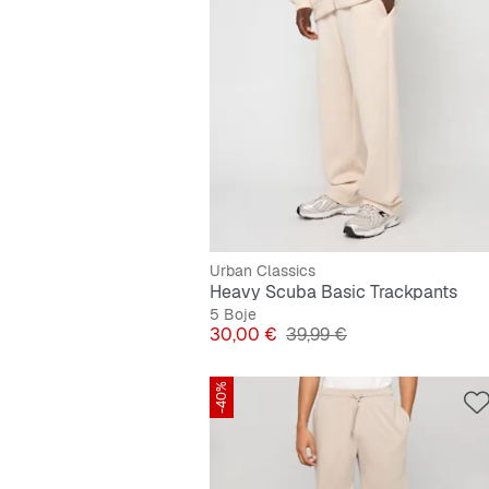
Urban Classics
Heavy Scuba Basic Trackpants
5 Boje
Cijena
Originalna cijena
30,00 €
39,99 €
-40%