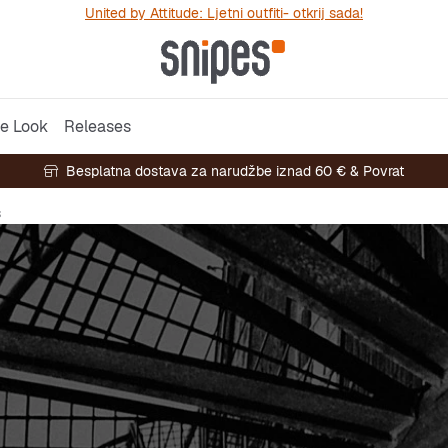
United by Attitude: Ljetni outfiti- otkrij sada!
e Look
Releases
Besplatna dostava za narudžbe iznad 60 € & Povrat
s