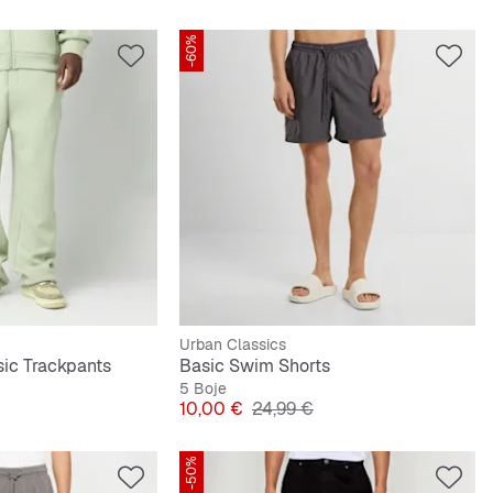
-60%
Urban Classics
ic Trackpants
Basic Swim Shorts
5 Boje
lna cijena
Cijena
Originalna cijena
10,00 €
24,99 €
-50%