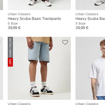
Urban Classics
Urban Classics
Heavy Scuba Basic Trackpants
Heavy Scuba Bas
5 Boje
5 Boje
Cijena
Cijena
39,99 €
39,99 €
SAMO ONLINE
-28%
Urban Classics
Urban Classics