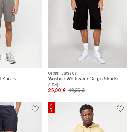
Urban Classics
t Shorts
Washed Workwear Cargo Shorts
2 Boje
na cijena
Cijena
Originalna cijena
25,00 €
49,99 €
-40%