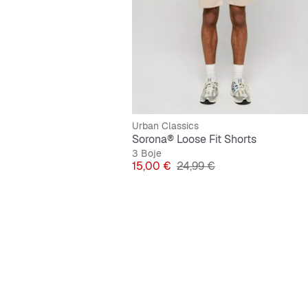
Urban Classics
Sorona® Loose Fit Shorts
3 Boje
Cijena
Originalna cijena
15,00 €
24,99 €