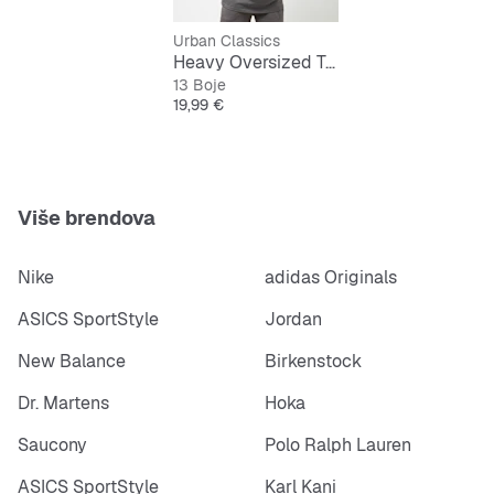
Urban Classics
Heavy Oversized Tee
13 Boje
Cijena
19,99 €
Više brendova
Nike
adidas Originals
ASICS SportStyle
Jordan
New Balance
Birkenstock
Dr. Martens
Hoka
Saucony
Polo Ralph Lauren
ASICS SportStyle
Karl Kani