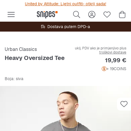
United by Attitude: Ljetni outfiti- otkrij sada!
Dostava putem DPD-a
uklj. PDV ako je primjenjivo plus
Urban Classics
troškovi dostave
Heavy Oversized Tee
Cijena
19,99 €
+ 19
COINS
Boja
: siva