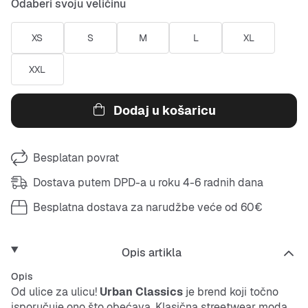
Odaberi svoju veličinu
XS
S
M
L
XL
XXL
Dodaj u košaricu
Besplatan povrat
Dostava putem DPD-a u roku 4-6 radnih dana
Besplatna dostava za narudžbe veće od 60€
Opis artikla
Opis
Od ulice za ulicu!
Urban Classics
je brend koji točno
isporučuje ono što obećava. Klasična streetwear moda