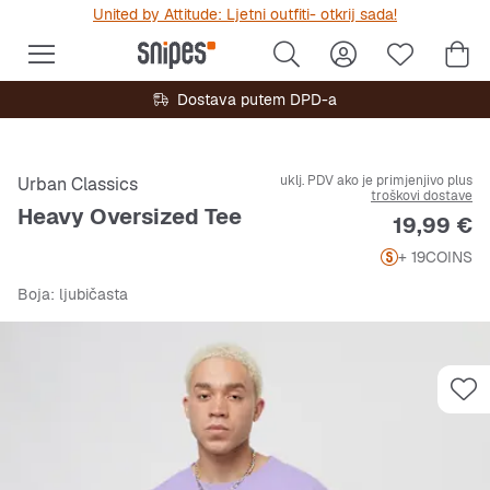
United by Attitude: Ljetni outfiti- otkrij sada!
Dostava putem DPD-a
uklj. PDV ako je primjenjivo plus
Urban Classics
troškovi dostave
Heavy Oversized Tee
Cijena
19,99 €
+ 19
COINS
Boja
: ljubičasta