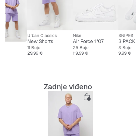
Urban Classics
Nike
SNIPES
New Shorts
Air Force 1 '07
3 PACK 
11 Boje
25 Boje
3 Boje
Cijena
Cijena
Cijena
29,99 €
119,99 €
9,99 €
Zadnje viđeno