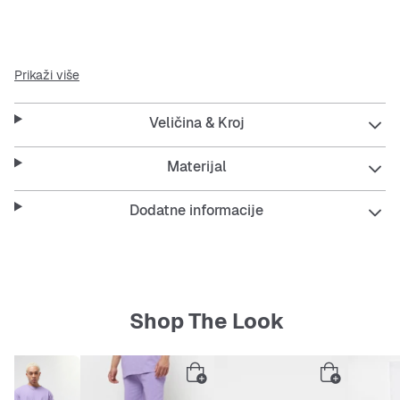
jednobojni dizajn u ljubičastoj boji
Prikaži više
rebrasti okrugli izrez
Veličina & Kroj
oversize kroj
Materijal
pregačene ramene linije
Dodatne informacije
Materijal: 100% pamuk
Shop The Look
Napomena o veličini:
Malcolm je visok 1,81 m, vitke
građe i nosi veličinu Large.