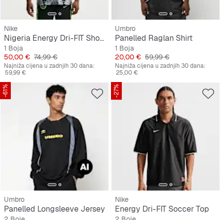
Nike
Umbro
Nigeria Energy Dri-FIT Short-Sleeve Soccer Top
Panelled Raglan Shirt
1 Boja
1 Boja
Cijena
Originalna cijena
Cijena
Originalna cijena
50,00 €
74,99 €
20,00 €
59,99 €
Najniža cijena u zadnjih 30 dana:
Najniža cijena u zadnjih 30 dana:
59,99 €
25,00 €
-61%
-27%
Umbro
Nike
Panelled Longsleeve Jersey
Energy Dri-FIT Soccer Top
2 Boje
2 Boje