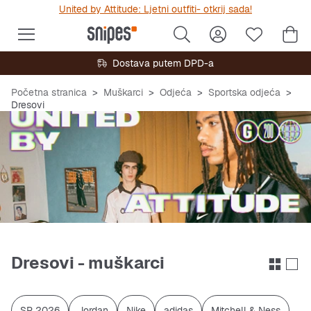
United by Attitude: Ljetni outfiti- otkrij sada!
Dostava putem DPD-a
Početna stranica
Muškarci
Odjeća
Sportska odjeća
Dresovi
Dresovi - muškarci
SP 2026
Jordan
Nike
adidas
Mitchell & Ness