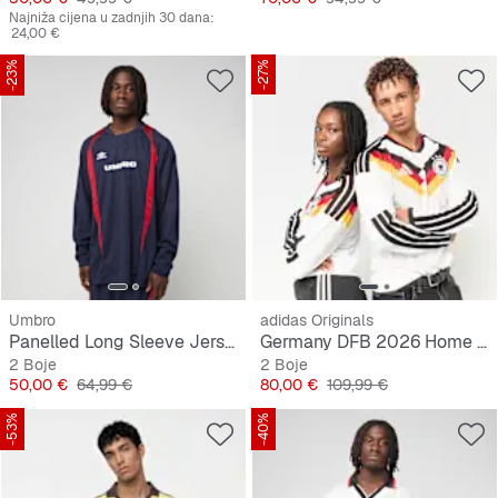
Najniža cijena u zadnjih 30 dana:
24,00 €
-23%
-27%
Umbro
adidas Originals
Panelled Long Sleeve Jersey
Germany DFB 2026 Home Jersey, longsleeve
2 Boje
2 Boje
Cijena
Originalna cijena
Cijena
Originalna cijena
50,00 €
64,99 €
80,00 €
109,99 €
-53%
-40%