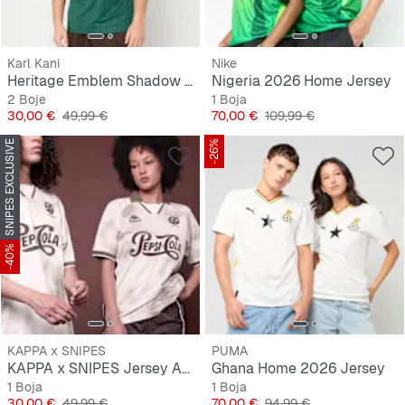
Karl Kani
Nike
Heritage Emblem Shadow Pinstripe Soccer Jersey
Nigeria 2026 Home Jersey
2 Boje
1 Boja
Cijena
Originalna cijena
Cijena
Originalna cijena
30,00 €
49,99 €
70,00 €
109,99 €
SNIPES EXCLUSIVE
-26%
-40%
KAPPA x SNIPES
PUMA
KAPPA x SNIPES Jersey AOP
Ghana Home 2026 Jersey
1 Boja
1 Boja
Cijena
Originalna cijena
Cijena
Originalna cijena
30,00 €
49,99 €
70,00 €
94,99 €