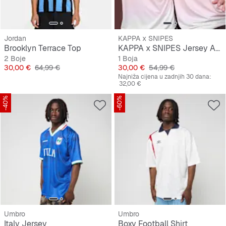
Jordan
KAPPA x SNIPES
Brooklyn Terrace Top
KAPPA x SNIPES Jersey AOP
2 Boje
1 Boja
Cijena
Originalna cijena
Cijena
Originalna cijena
30,00 €
64,99 €
30,00 €
54,99 €
Najniža cijena u zadnjih 30 dana:
32,00 €
-40%
-60%
Umbro
Umbro
Italy Jersey
Boxy Football Shirt