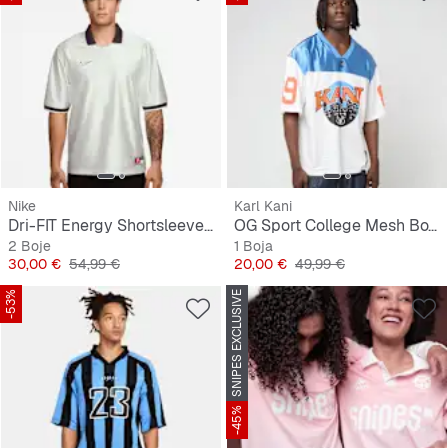
Nike
Karl Kani
Dri-FIT Energy Shortsleeve Top
OG Sport College Mesh Boxy Football Jersey
2 Boje
1 Boja
Cijena
Originalna cijena
Cijena
Originalna cijena
30,00 €
54,99 €
20,00 €
49,99 €
-53%
SNIPES EXCLUSIVE
-45%