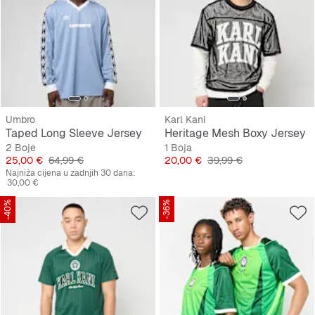
Umbro
Karl Kani
Taped Long Sleeve Jersey
Heritage Mesh Boxy Jersey
2 Boje
1 Boja
Cijena
Originalna cijena
Cijena
Originalna cijena
25,00 €
64,99 €
20,00 €
39,99 €
Najniža cijena u zadnjih 30 dana:
30,00 €
-40%
-36%