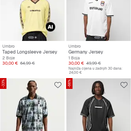
Umbro
Umbro
Taped Longsleeve Jersey
Germany Jersey
2 Boje
1 Boja
Cijena
Originalna cijena
Cijena
Originalna cijena
30,00 €
64,99 €
30,00 €
49,99 €
Najniža cijena u zadnjih 30 dana:
24,00 €
-33%
-66%