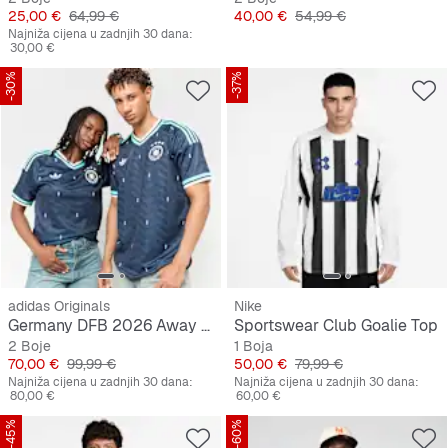
Cijena
Originalna cijena
Cijena
Originalna cijena
25,00 €
64,99 €
40,00 €
54,99 €
Najniža cijena u zadnjih 30 dana:
30,00 €
-30%
-37%
adidas Originals
Nike
Germany DFB 2026 Away Jersey
Sportswear Club Goalie Top
2 Boje
1 Boja
Cijena
Originalna cijena
Cijena
Originalna cijena
70,00 €
99,99 €
50,00 €
79,99 €
Najniža cijena u zadnjih 30 dana:
Najniža cijena u zadnjih 30 dana:
80,00 €
60,00 €
-45%
-60%