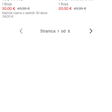
1 Boja
1 Boja
Cijena
Originalna cijena
Cijena
Originalna cijena
30,00 €
49,99 €
20,00 €
49,99 €
Najniža cijena u zadnjih 30 dana:
24,00 €
Stranica
od
1
5