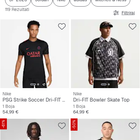
119 Rezultati
Filtriraj
Nike
Nike
PSG Strike Soccer Dri-FIT Short-Sleeve Top
Dri-FIT Bowler Skate Top
1 Boja
1 Boja
Cijena
Cijena
54,99 €
64,99 €
-61%
-50%