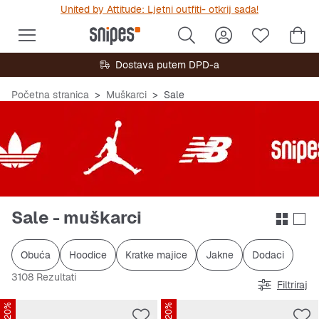
United by Attitude: Ljetni outfiti- otkrij sada!
Dostava putem DPD-a
Početna stranica
Muškarci
Sale
Sale - muškarci
Obuća
Hoodice
Kratke majice
Jakne
Dodaci
3108 Rezultati
Filtriraj
-20%
-20%