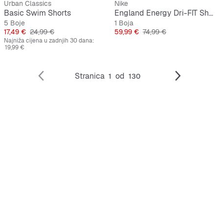
Urban Classics
Nike
Basic Swim Shorts
England Energy Dri-FIT Short-Sleeve Soccer Top
5 Boje
1 Boja
Cijena
Originalna cijena
Cijena
Originalna cijena
17,49 €
24,99 €
59,99 €
74,99 €
Najniža cijena u zadnjih 30 dana:
19,99 €
Stranica
od
1
130