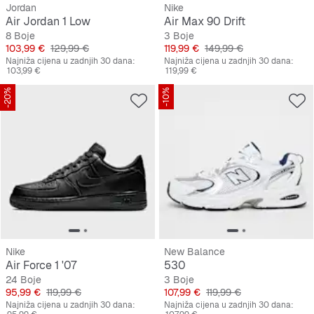
Jordan
Nike
Air Jordan 1 Low
Air Max 90 Drift
8 Boje
3 Boje
Cijena
Originalna cijena
Cijena
Originalna cijena
103,99 €
129,99 €
119,99 €
149,99 €
Najniža cijena u zadnjih 30 dana:
Najniža cijena u zadnjih 30 dana:
103,99 €
119,99 €
-20%
-10%
Nike
New Balance
Air Force 1 '07
530
24 Boje
3 Boje
Cijena
Originalna cijena
Cijena
Originalna cijena
95,99 €
119,99 €
107,99 €
119,99 €
Najniža cijena u zadnjih 30 dana:
Najniža cijena u zadnjih 30 dana: