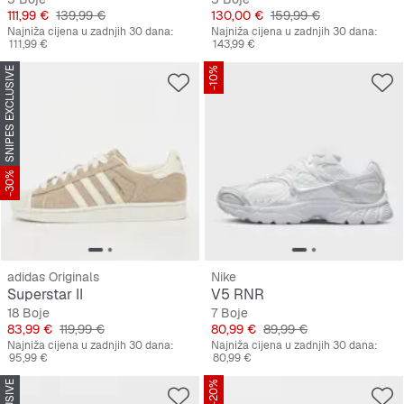
Cijena
Originalna cijena
Cijena
Originalna cijena
111,99 €
139,99 €
130,00 €
159,99 €
Najniža cijena u zadnjih 30 dana:
Najniža cijena u zadnjih 30 dana:
111,99 €
143,99 €
SNIPES EXCLUSIVE
-10%
-30%
adidas Originals
Nike
Superstar II
V5 RNR
18 Boje
7 Boje
Cijena
Originalna cijena
Cijena
Originalna cijena
83,99 €
119,99 €
80,99 €
89,99 €
Najniža cijena u zadnjih 30 dana:
Najniža cijena u zadnjih 30 dana:
95,99 €
80,99 €
-20%