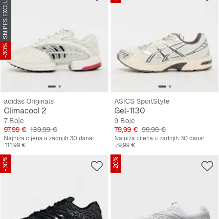
SNIPES EXCLUSIVE
-30%
adidas Originals
ASICS SportStyle
Climacool 2
Gel-1130
7 Boje
9 Boje
Cijena
Originalna cijena
Cijena
Originalna cijena
97,99 €
139,99 €
79,99 €
99,99 €
Najniža cijena u zadnjih 30 dana:
Najniža cijena u zadnjih 30 dana:
111,99 €
79,99 €
-30%
-20%