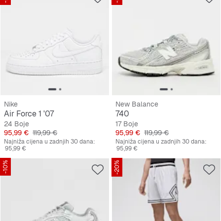
Nike
New Balance
Air Force 1 '07
740
24 Boje
17 Boje
Cijena
Originalna cijena
Cijena
Originalna cijena
95,99 €
119,99 €
95,99 €
119,99 €
Najniža cijena u zadnjih 30 dana:
Najniža cijena u zadnjih 30 dana:
95,99 €
95,99 €
-10%
-20%