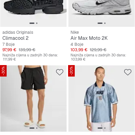
adidas Originals
Nike
Climacool 2
Air Max Moto 2K
7 Boje
4 Boje
Cijena
Originalna cijena
Cijena
Originalna cijena
97,99 €
139,99 €
103,99 €
129,99 €
Najniža cijena u zadnjih 30 dana:
Najniža cijena u zadnjih 30 dana:
111,99 €
103,99 €
-30%
-20%