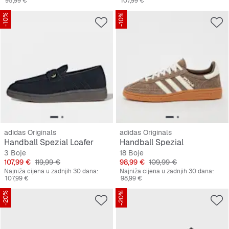
95,99 €
107,99 €
-10%
-10%
adidas Originals
adidas Originals
Handball Spezial Loafer
Handball Spezial
3 Boje
18 Boje
Cijena
Originalna cijena
Cijena
Originalna cijena
107,99 €
119,99 €
98,99 €
109,99 €
Najniža cijena u zadnjih 30 dana:
Najniža cijena u zadnjih 30 dana:
107,99 €
98,99 €
-20%
-20%