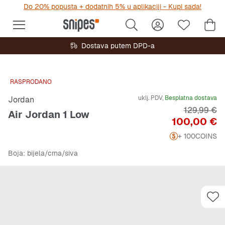
Do 20% popusta + dodatnih 5% u aplikaciji - Kupi sada!
Dostava putem DPD-a
RASPRODANO
uklj. PDV,
Besplatna dostava
Jordan
Originalna 
129,99 €
Air Jordan 1 Low
Cijena
100,00 €
+ 100
COINS
Boja
: bijela/crna/siva