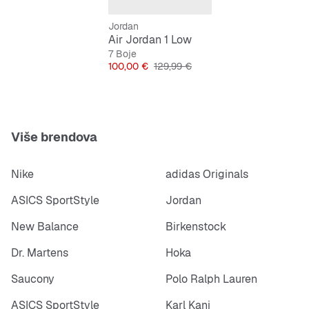
Jordan
Air Jordan 1 Low
7 Boje
Cijena
Originalna cijena
100,00 €
129,99 €
Više brendova
Nike
adidas Originals
ASICS SportStyle
Jordan
New Balance
Birkenstock
Dr. Martens
Hoka
Saucony
Polo Ralph Lauren
ASICS SportStyle
Karl Kani