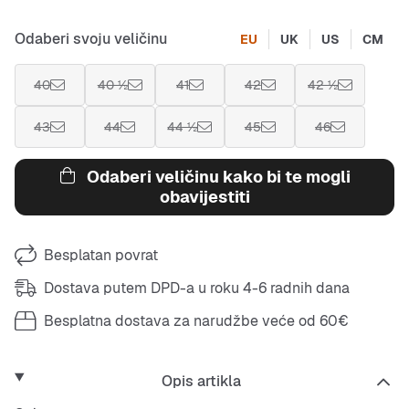
Odaberi svoju veličinu
EU
UK
US
CM
40
40 ½
41
42
42 ½
43
44
44 ½
45
46
Odaberi veličinu kako bi te mogli
obavijestiti
Besplatan povrat
Dostava putem DPD-a u roku 4-6 radnih dana
Besplatna dostava za narudžbe veće od 60€
Opis artikla