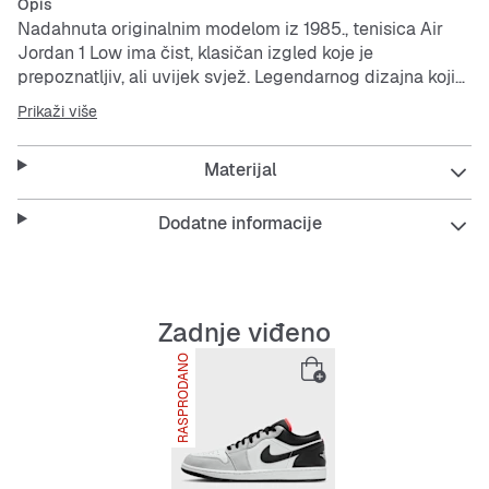
Opis
Nadahnuta originalnim modelom iz 1985., tenisica Air
Jordan 1 Low ima čist, klasičan izgled koje je
prepoznatljiv, ali uvijek svjež. Legendarnog dizajna koji
se savršeno kombinira s bilo kojim krojem, ove tenisice
Prikaži više
jamče da ćete uvijek biti u najboljem izdanju.
Materijal
Zatvorena jedinica Air-Sole pruža lagano ojastučenje.
Prava koža na gornjištu pruža dodatnu izdržljivost i
sjajno izgleda.
Dodatne informacije
Vanjski potplat od pune gume poboljšava prianjanje na
raznim površinama.
Zadnje viđeno
RASPRODANO