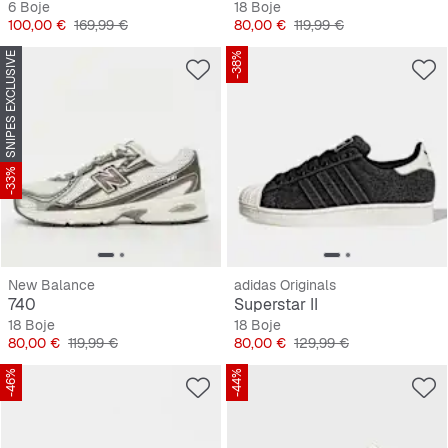
6 Boje
18 Boje
Cijena
Originalna cijena
Cijena
Originalna cijena
100,00 €
169,99 €
80,00 €
119,99 €
SNIPES EXCLUSIVE
-38%
-33%
New Balance
adidas Originals
740
Superstar II
18 Boje
18 Boje
Cijena
Originalna cijena
Cijena
Originalna cijena
80,00 €
119,99 €
80,00 €
129,99 €
-46%
-44%