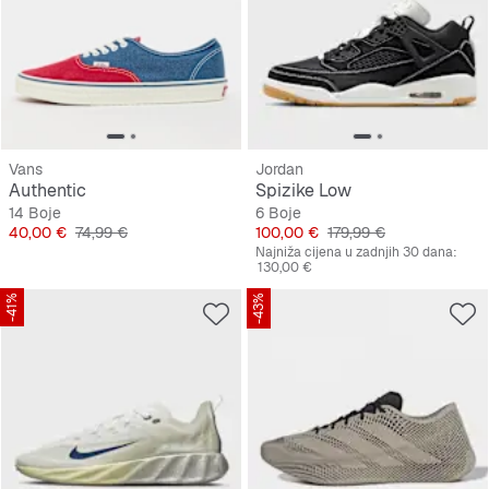
Vans
Jordan
Authentic
Spizike Low
14 Boje
6 Boje
Cijena
Originalna cijena
Cijena
Originalna cijena
40,00 €
74,99 €
100,00 €
179,99 €
Najniža cijena u zadnjih 30 dana:
130,00 €
-41%
-43%