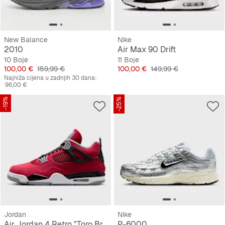
New Balance
Nike
2010
Air Max 90 Drift
10 Boje
11 Boje
Cijena
Originalna cijena
Cijena
Originalna cijena
100,00 €
159,99 €
100,00 €
149,99 €
Najniža cijena u zadnjih 30 dana:
96,00 €
-19%
-25%
Jordan
Nike
Air Jordan 4 Retro "Toro Bravo"
P-6000