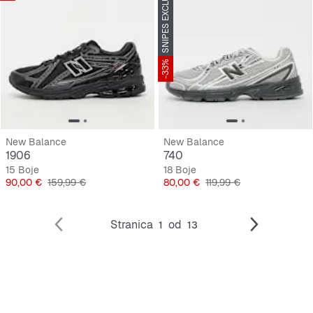
SNIPES EXCLUSIVE
-33%
New Balance
New Balance
1906
740
15 Boje
18 Boje
Cijena
Originalna cijena
Cijena
Originalna cijena
90,00 €
159,99 €
80,00 €
119,99 €
Stranica
od
1
13