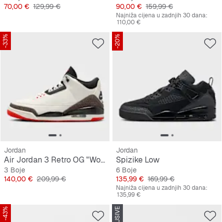
Cijena
Originalna cijena
Cijena
Originalna cijena
70,00 €
129,99 €
90,00 €
159,99 €
Najniža cijena u zadnjih 30 dana:
110,00 €
-33%
-20%
Jordan
Jordan
Air Jordan 3 Retro OG "World's Best Dad"
Spizike Low
3 Boje
6 Boje
Cijena
Originalna cijena
Cijena
Originalna cijena
140,00 €
209,99 €
135,99 €
169,99 €
Najniža cijena u zadnjih 30 dana:
135,99 €
-43%