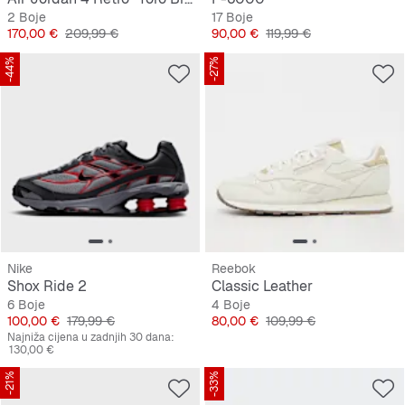
2 Boje
17 Boje
Cijena
Originalna cijena
Cijena
Originalna cijena
170,00 €
209,99 €
90,00 €
119,99 €
-44%
-27%
Nike
Reebok
Shox Ride 2
Classic Leather
6 Boje
4 Boje
Cijena
Originalna cijena
Cijena
Originalna cijena
100,00 €
179,99 €
80,00 €
109,99 €
Najniža cijena u zadnjih 30 dana:
130,00 €
-21%
-33%