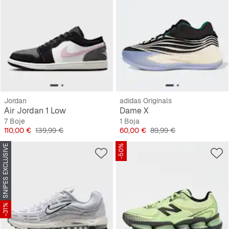
Jordan
adidas Originals
Air Jordan 1 Low
Dame X
7 Boje
1 Boja
Cijena
Originalna cijena
Cijena
Originalna cijena
110,00 €
139,99 €
60,00 €
89,99 €
SNIPES EXCLUSIVE
-50%
-31%