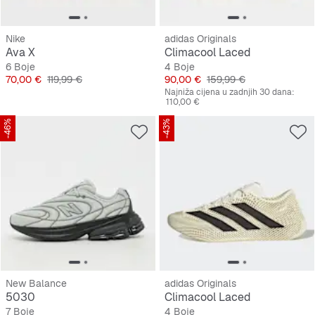
Nike
adidas Originals
Ava X
Climacool Laced
6 Boje
4 Boje
Cijena
Originalna cijena
Cijena
Originalna cijena
70,00 €
119,99 €
90,00 €
159,99 €
Najniža cijena u zadnjih 30 dana:
110,00 €
-46%
-43%
New Balance
adidas Originals
5030
Climacool Laced
7 Boje
4 Boje