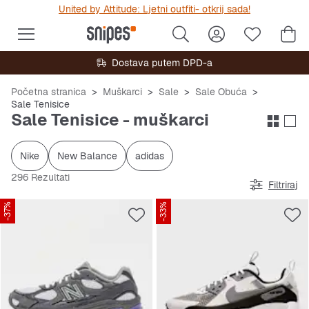
United by Attitude: Ljetni outfiti- otkrij sada!
Dostava putem DPD-a
Početna stranica
Muškarci
Sale
Sale Obuća
Sale Tenisice
Sale Tenisice - muškarci
Nike
New Balance
adidas
296 Rezultati
Filtriraj
-37%
-33%