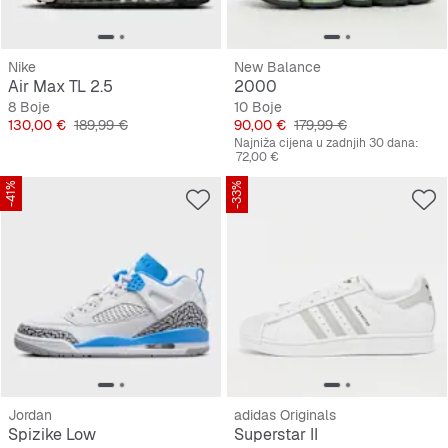
Nike
New Balance
Air Max TL 2.5
2000
8 Boje
10 Boje
Cijena
Originalna cijena
Cijena
Originalna cijena
130,00 €
189,99 €
90,00 €
179,99 €
Najniža cijena u zadnjih 30 dana:
72,00 €
-41%
-33%
Jordan
adidas Originals
Spizike Low
Superstar II