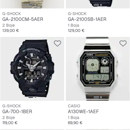
G-SHOCK
G-SHOCK
GA-2100CM-5AER
GA-2100SB-1AER
2 Boje
1 Boja
Cijena
Cijena
139,00 €
129,00 €
G-SHOCK
CASIO
GA-700-1BER
A130WE-1AEF
2 Boje
1 Boja
Cijena
Cijena
119,00 €
69,90 €