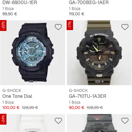
DW-6900U-1ER
GA-700BEG-1AER
1 Boja
1 Boja
Cijena
Cijena
99,90 €
119,00 €
-22%
-17%
G-SHOCK
G-SHOCK
One Tone Dial
GA-710TU-1A3ER
1 Boja
1 Boja
Cijena
Originalna cijena
Cijena
Originalna cijena
100,00 €
128,99 €
90,00 €
108,99 €
-24%