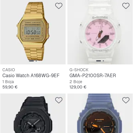
CASIO
G-SHOCK
Casio Watch A168WG-9EF
GMA-P2100SR-7AER
1 Boja
2 Boje
Cijena
Cijena
59,90 €
129,00 €