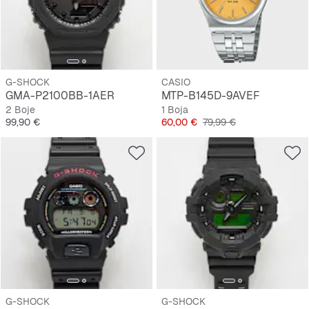
G-SHOCK
CASIO
GMA-P2100BB-1AER
MTP-B145D-9AVEF
2 Boje
1 Boja
Cijena
Cijena
Originalna cijena
99,90 €
60,00 €
79,99 €
G-SHOCK
G-SHOCK