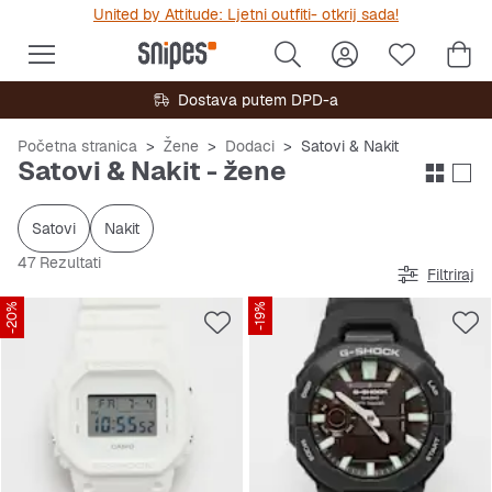
United by Attitude: Ljetni outfiti- otkrij sada!
Dostava putem DPD-a
Početna stranica
Žene
Dodaci
Satovi & Nakit
Satovi & Nakit - žene
Satovi
Nakit
47 Rezultati
Filtriraj
-20%
-19%