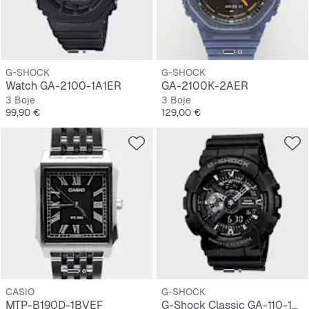
G-SHOCK
G-SHOCK
Watch GA-2100-1A1ER
GA-2100K-2AER
3 Boje
3 Boje
Cijena
Cijena
99,90 €
129,00 €
CASIO
G-SHOCK
MTP-B190D-1BVEF
G-Shock Classic GA-110-1BER