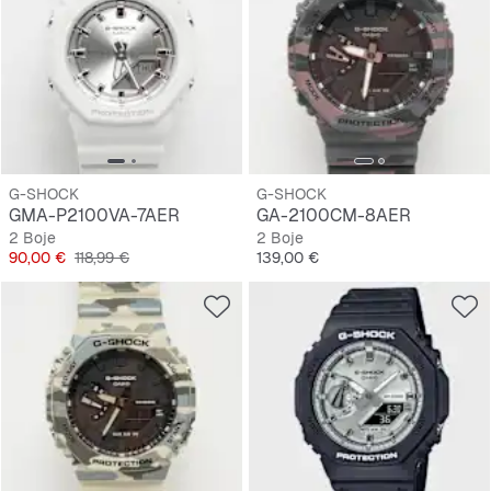
G-SHOCK
G-SHOCK
GMA-P2100VA-7AER
GA-2100CM-8AER
2 Boje
2 Boje
Cijena
Originalna cijena
Cijena
90,00 €
118,99 €
139,00 €