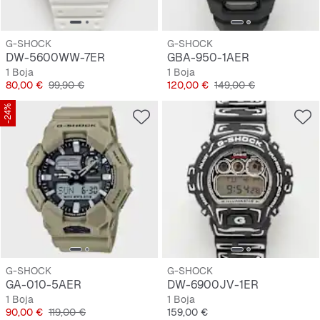
G-SHOCK
G-SHOCK
DW-5600WW-7ER
GBA-950-1AER
1 Boja
1 Boja
Cijena
Originalna cijena
Cijena
Originalna cijena
80,00 €
99,90 €
120,00 €
149,00 €
-24%
G-SHOCK
G-SHOCK
GA-010-5AER
DW-6900JV-1ER
1 Boja
1 Boja
Cijena
Originalna cijena
Cijena
90,00 €
119,00 €
159,00 €