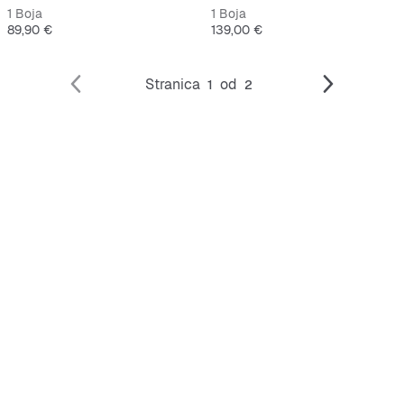
1 Boja
1 Boja
Cijena
Cijena
89,90 €
139,00 €
Stranica
od
1
2