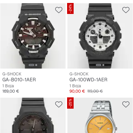
-24%
G-SHOCK
G-SHOCK
GA-B010-1AER
GA-100WD-1AER
1 Boja
1 Boja
Cijena
Cijena
Originalna cijena
169,00 €
90,00 €
119,00 €
-25%