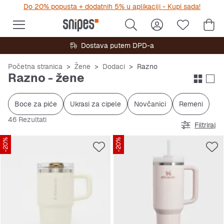
Do 20% popusta + dodatnih 5% u aplikaciji - Kupi sada!
Dostava putem DPD-a
Početna stranica
Žene
Dodaci
Razno
Razno - žene
Boce za piće
Ukrasi za cipele
Novčanici
Remeni
46 Rezultati
Filtriraj
-20%
-20%