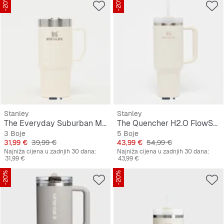
-20%
-20%
Stanley
Stanley
The Everyday Suburban Mug | 0,47L
The Quencher H2.O FlowState Tumbler | 1,2L
3 Boje
5 Boje
Cijena
Originalna cijena
Cijena
Originalna cijena
31,99 €
39,99 €
43,99 €
54,99 €
Najniža cijena u zadnjih 30 dana:
Najniža cijena u zadnjih 30 dana:
31,99 €
43,99 €
-20%
-20%