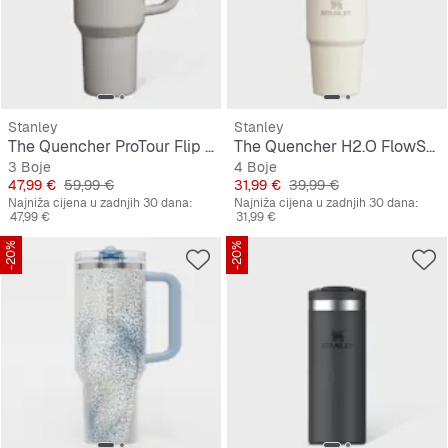
Stanley
Stanley
The Quencher ProTour Flip Straw Tumbler | 1,2L
The Quencher H2.O FlowState Tumbler | 0,6L
3 Boje
4 Boje
Cijena
Originalna cijena
Cijena
Originalna cijena
47,99 €
59,99 €
31,99 €
39,99 €
Najniža cijena u zadnjih 30 dana:
Najniža cijena u zadnjih 30 dana:
47,99 €
31,99 €
-20%
-20%