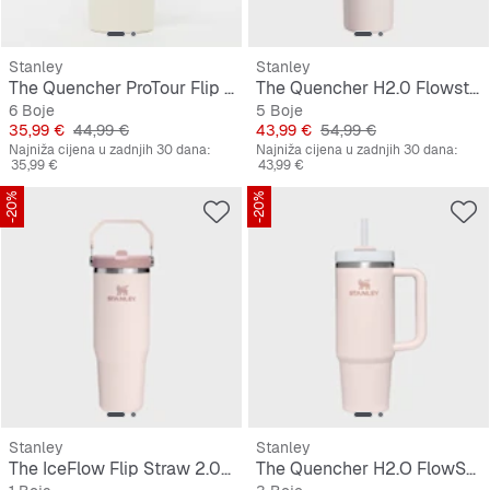
Stanley
Stanley
The Quencher ProTour Flip Straw Tumbler | 0,6L
The Quencher H2.0 Flowstate Tumbler | 1,2L
6 Boje
5 Boje
Cijena
Originalna cijena
Cijena
Originalna cijena
35,99 €
44,99 €
43,99 €
54,99 €
Najniža cijena u zadnjih 30 dana:
Najniža cijena u zadnjih 30 dana:
35,99 €
43,99 €
-20%
-20%
Stanley
Stanley
The IceFlow Flip Straw 2.0 Tumbler | 0,9L
The Quencher H2.O FlowState Tumbler | 0,9L