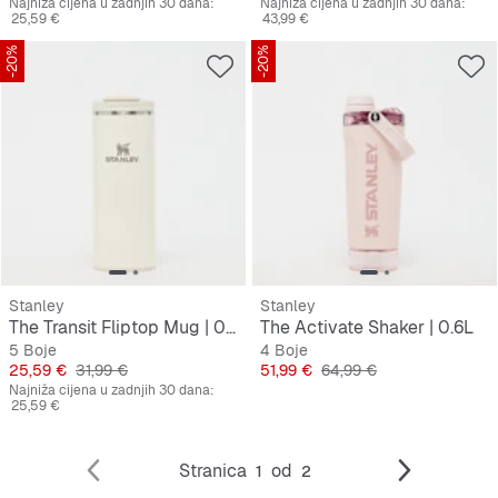
Najniža cijena u zadnjih 30 dana:
Najniža cijena u zadnjih 30 dana:
25,59 €
43,99 €
-20%
-20%
Stanley
Stanley
The Transit Fliptop Mug | 0,35L
The Activate Shaker | 0.6L
5 Boje
4 Boje
Cijena
Originalna cijena
Cijena
Originalna cijena
25,59 €
31,99 €
51,99 €
64,99 €
Najniža cijena u zadnjih 30 dana:
25,59 €
Stranica
od
1
2