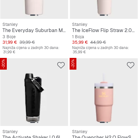
Stanley
Stanley
The Everyday Suburban Mug | 0,5L
The IceFlow Flip Straw 2.0 Tumbler | 0,6L
3 Boje
1 Boja
Cijena
Originalna cijena
Cijena
Originalna cijena
31,99 €
39,99 €
35,99 €
44,99 €
Najniža cijena u zadnjih 30 dana:
Najniža cijena u zadnjih 30 dana:
31,99 €
35,99 €
-20%
-20%
Stanley
Stanley
The Activate Shaker | 0,6L
The Quencher H2.O FlowState Tumbler | 0,6L