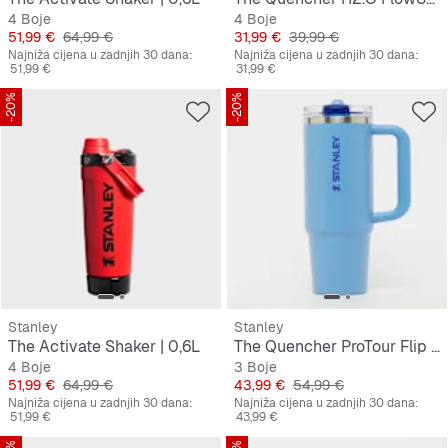
4 Boje
4 Boje
Cijena
Originalna cijena
Cijena
Originalna cijena
51,99 €
64,99 €
31,99 €
39,99 €
Najniža cijena u zadnjih 30 dana:
Najniža cijena u zadnjih 30 dana:
51,99 €
31,99 €
-20%
-20%
Stanley
Stanley
The Activate Shaker | 0,6L
The Quencher ProTour Flip Straw Tumbler | 0,9L
4 Boje
3 Boje
Cijena
Originalna cijena
Cijena
Originalna cijena
51,99 €
64,99 €
43,99 €
54,99 €
Najniža cijena u zadnjih 30 dana:
Najniža cijena u zadnjih 30 dana:
51,99 €
43,99 €