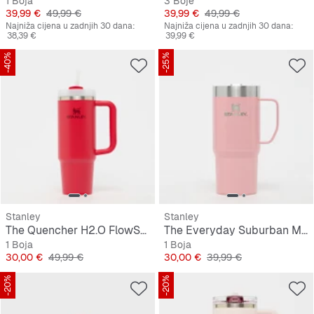
1 Boja
3 Boje
Cijena
Originalna cijena
Cijena
Originalna cijena
39,99 €
49,99 €
39,99 €
49,99 €
Najniža cijena u zadnjih 30 dana:
Najniža cijena u zadnjih 30 dana:
38,39 €
39,99 €
-40%
-25%
Stanley
Stanley
The Quencher H2.O FlowState Tumbler 0,9L
The Everyday Suburban Mug | 0.47L
1 Boja
1 Boja
Cijena
Originalna cijena
Cijena
Originalna cijena
30,00 €
49,99 €
30,00 €
39,99 €
-20%
-20%