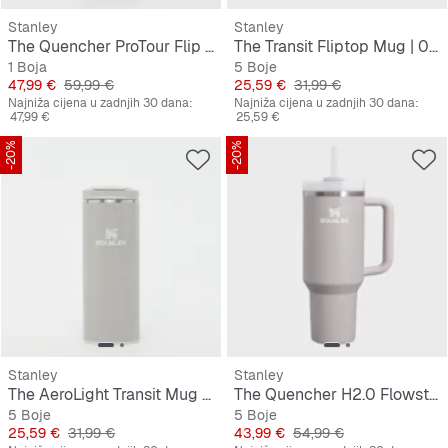
Stanley
Stanley
The Quencher ProTour Flip Straw Tumbler | 1,2L
The Transit Fliptop Mug | 0,35L
1 Boja
5 Boje
Cijena
Originalna cijena
Cijena
Originalna cijena
47,99 €
59,99 €
25,59 €
31,99 €
Najniža cijena u zadnjih 30 dana:
Najniža cijena u zadnjih 30 dana:
47,99 €
25,59 €
-20%
-20%
Stanley
Stanley
The AeroLight Transit Mug | 0,35L
The Quencher H2.0 Flowstate Tumbler | 1,2L
5 Boje
5 Boje
Cijena
Originalna cijena
Cijena
Originalna cijena
25,59 €
31,99 €
43,99 €
54,99 €