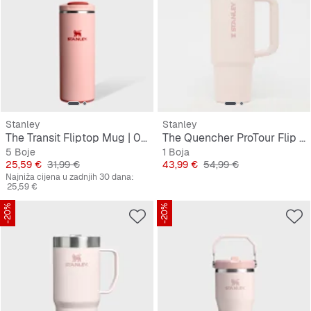
Stanley
Stanley
The Transit Fliptop Mug | 0.35L
The Quencher ProTour Flip Straw Tumbler | 0,9L
5 Boje
1 Boja
Cijena
Originalna cijena
Cijena
Originalna cijena
25,59 €
31,99 €
43,99 €
54,99 €
Najniža cijena u zadnjih 30 dana:
25,59 €
-20%
-20%