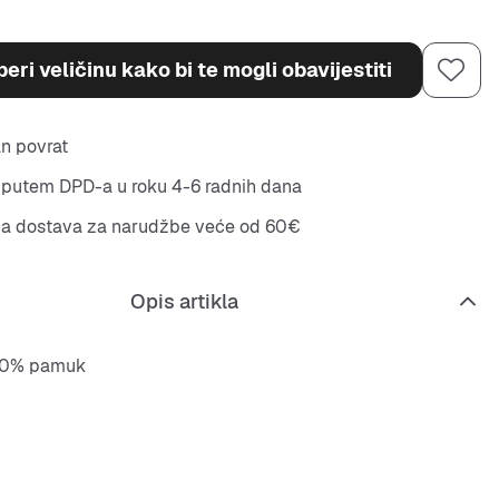
eri veličinu kako bi te mogli obavijestiti
n povrat
putem DPD-a u roku 4-6 radnih dana
na dostava za narudžbe veće od 60€
Opis artikla
0% pamuk
al je mekan i ugodan, savršen za svakodnevno nošenje.