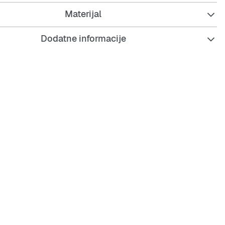
Materijal
Dodatne informacije
rirodni pamuk
an i udoban
tavan za održavanje
v i dugotrajan