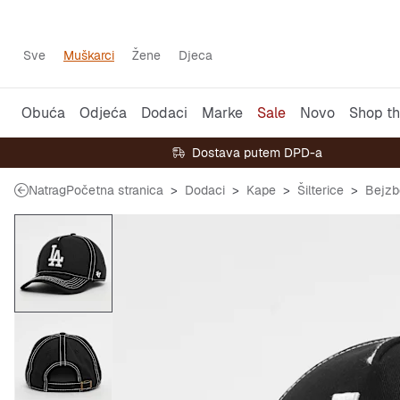
Sve
Muškarci
Žene
Djeca
Obuća
Odjeća
Dodaci
Marke
Sale
Novo
Shop th
Dostava putem DPD-a
Natrag
Početna stranica
Dodaci
Kape
Šilterice
Bejzb