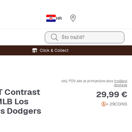
HR
Što tražiš?
Click & Collect
uklj. PDV ako je primjenjivo plus
troškovi
dostave
 Contrast
Cijena
29,99 €
MLB Los
+ 29
COINS
s Dodgers