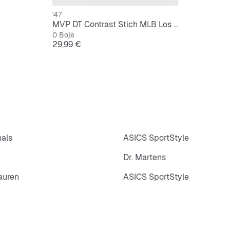
'47
MVP DT Contrast Stich MLB Los Angeles Dodgers
0 Boje
Cijena
29,99 €
nals
ASICS SportStyle
Dr. Martens
auren
ASICS SportStyle