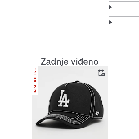
Features:
100% p
Prozrač
Zadnje viđeno
Jednos
RASPRODANO
Izdržlji