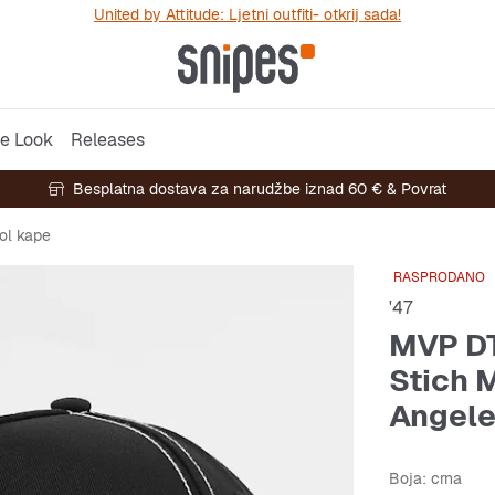
United by Attitude: Ljetni outfiti- otkrij sada!
e Look
Releases
Besplatna dostava za narudžbe iznad 60 € & Povrat
ol kape
RASPRODANO
'47
MVP DT
Stich 
Angele
Boja
: crna