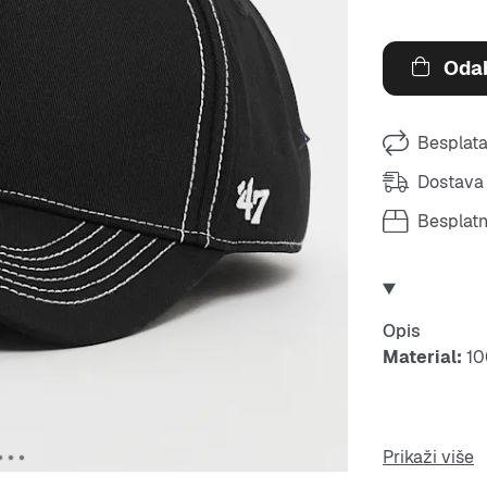
Odab
Besplata
Dostava 
Besplat
Opis
Material:
10
Ovaj materij
Prikaži više