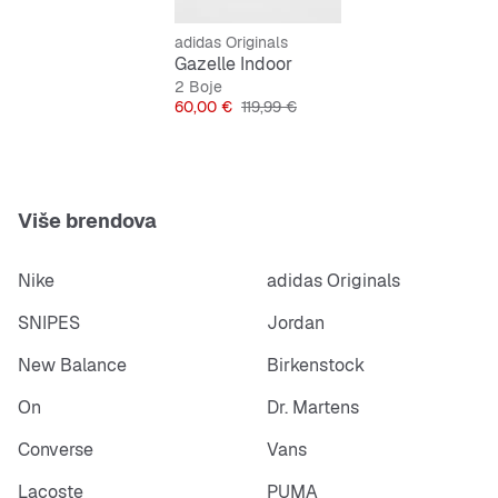
Svježa plava boja za moderan izgled
adidas Originals
Gazelle Indoor
Svestrane za razne prilike
2 Boje
Cijena
Originalna cijena
60,00 €
119,99 €
Više brendova
Nike
adidas Originals
SNIPES
Jordan
New Balance
Birkenstock
On
Dr. Martens
Converse
Vans
Lacoste
PUMA