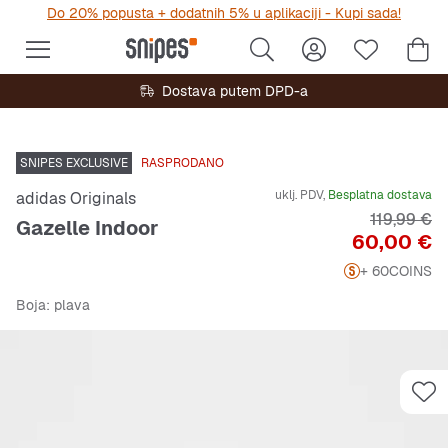
Do 20% popusta + dodatnih 5% u aplikaciji - Kupi sada!
Dostava putem DPD-a
SNIPES EXCLUSIVE
RASPRODANO
uklj. PDV,
Besplatna dostava
adidas Originals
Originalna
119,99 €
Gazelle Indoor
Cijena
60,00 €
+ 60
COINS
Boja
: plava