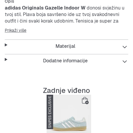
Opis
adidas Originals Gazelle Indoor W
donosi svježinu u
tvoj stil. Plava boja savršeno ide uz tvoj svakodnevni
outfit i čini svaki korak udobnim. Tenisica je super za
unutra i van, bilo da se viđaš s prijateljima ili samo
Prikaži više
chilliraš.
Materijal
Ove tenisice su svestrane i lako se uklapaju u različite
situacije. Uz njih ćeš uvijek izgledati moderno, a osjećaj
Dodatne informacije
udobnosti neće te iznevjeriti.
Features:
Zadnje viđeno
SNIPES EXCLUSIVE
RASPRODANO
Klasik dizajn
adidas Originals
Udoban kroj za cijeli dan
Izdržljiv materijal za dugotrajnost