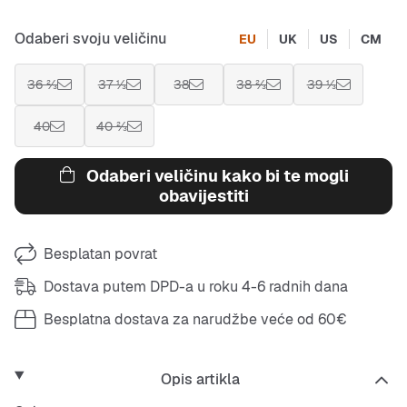
Odaberi svoju veličinu
EU
UK
US
CM
36 ⅔
37 ⅓
38
38 ⅔
39 ⅓
40
40 ⅔
Odaberi veličinu kako bi te mogli
obavijestiti
Besplatan povrat
Dostava putem DPD-a u roku 4-6 radnih dana
Besplatna dostava za narudžbe veće od 60€
Opis artikla