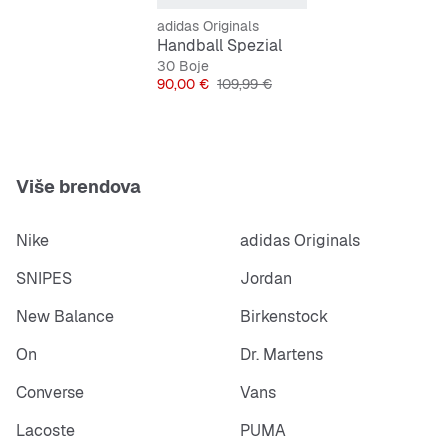
adidas Originals
Standardan kroj
Handball Spezial
30 Boje
Vezice
Cijena
Originalna cijena
90,00 €
109,99 €
Gornji dio od kože i sintetičkih materijala
Uložak od tekstila i sintetičkih materijala
Više brendova
Potplat od prirodne gume
Nike
adidas Originals
SNIPES
Jordan
New Balance
Birkenstock
On
Dr. Martens
Converse
Vans
Lacoste
PUMA