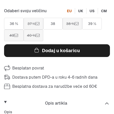
Odaberi svoju veličinu
EU
UK
US
CM
36 ⅔
37 ⅓
38
38 ⅔
39 ⅓
40
40 ⅔
Dodaj u košaricu
Besplatan povrat
Dostava putem DPD-a u roku 4-6 radnih dana
Besplatna dostava za narudžbe veće od 60€
Opis artikla
Opis