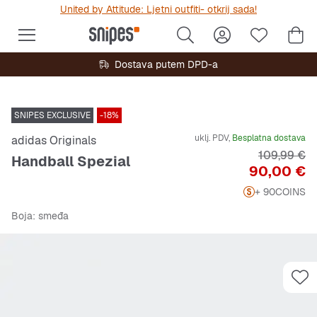
United by Attitude: Ljetni outfiti- otkrij sada!
Dostava putem DPD-a
SNIPES EXCLUSIVE
-18%
uklj. PDV,
Besplatna dostava
adidas Originals
Originalna 
109,99 €
Handball Spezial
Cijena
90,00 €
+ 90
COINS
Boja
: smeđa